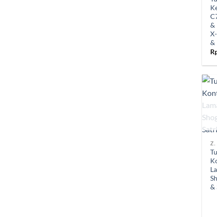
Ke
C
& 
X-
&
R
+
Z.
T
Ko
La
S
& 