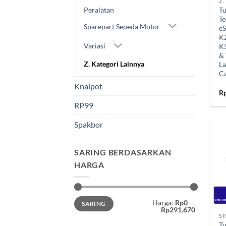
Z.
Peralatan
Tu
T
Sparepart Sepeda Motor
eS
K
Variasi
K5
&
Z. Kategori Lainnya
L
C
Knalpot
R
RP99
Spakbor
SARING BERDASARKAN
HARGA
+
Harga
Harga
Harga:
Rp0
—
SARING
terendah
tertinggi
Rp291.670
T