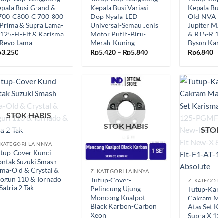
pala Busi Grand &
Kepala Busi Variasi
Kepala Bu
700-C800-C 700-800
Dop Nyala-LED
Old-NVA
Prima & Supra Lama-
Universal-Semau Jenis
Jupiter 
125-FI-Fit & Karisma
Motor Putih-Biru-
& R15-R 
 Revo Lama
Merah-Kuning
Byson Ka
Rentang
p
3.250
Rp
5.420
–
Rp
5.840
Rp
6.840
harga:
Rp5.420
hingga
Rp5.840
Tambahkan
Tambahkan
ke Wishlist
ke Wishlist
STOK HABIS
STOK HABIS
STO
 KATEGORI LAINNYA
utup-Cover Kunci
+
ntak Suzuki Smash
+
ma-Old & Crystal &
Z. KATEGORI LAINNYA
hogun 110 & Tornado
Tutup-Cover-
Z. KATEGO
Satria 2 Tak
Pelindung Ujung-
Tutup-Kar
Moncong Knalpot
Cakram M
Black Karbon-Carbon
Atas Set 
Xeon
Supra X 