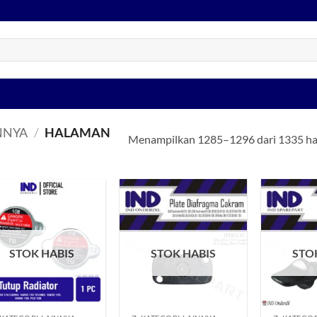
NNYA
/
HALAMAN
Menampilkan 1285–1296 dari 1335 ha
Tambahkan
Tambahkan
ke Wishlist
ke Wishlist
STOK HABIS
STOK HABIS
STO
+
+