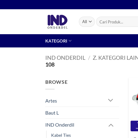
Skip
to
content
Pencarian
untuk:
KATEGORI
IND ONDERDIL
/
Z. KATEGORI LAI
108
BROWSE
Artes
Baut L
IND Onderdil
+
Kabel Ties