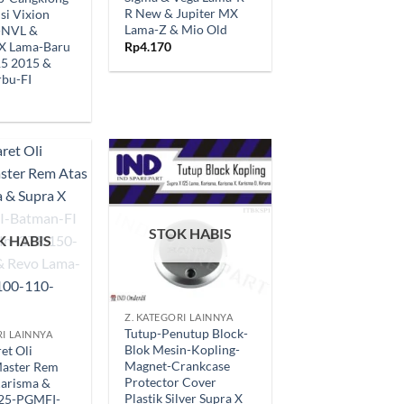
R New & Jupiter MX
si Vixion
Lama-Z & Mio Old
-NVL &
MX Lama-Baru
Rp
4.170
15 2015 &
rbu-FI
Tambahkan
Tambahkan
ke Wishlist
ke Wishlist
STOK HABIS
K HABIS
+
Z. KATEGORI LAINNYA
Tutup-Penutup Block-
RI LAINNYA
Blok Mesin-Kopling-
et Oli
Magnet-Crankcase
aster Rem
Protector Cover
Karisma &
Plastik Silver Supra X
125-PGMFI-