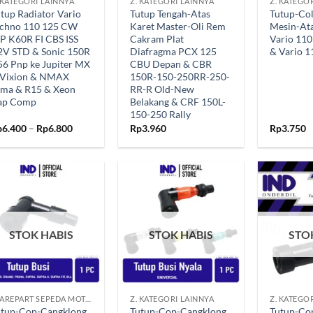
 KATEGORI LAINNYA
Z. KATEGORI LAINNYA
Z. KATEGO
tup Radiator Vario
Tutup Tengah-Atas
Tutup-Col
echno 110 125 CW
Karet Master-Oli Rem
Mesin-At
P K60R FI CBS ISS
Cakram Plat
Vario 11
2V STD & Sonic 150R
Diafragma PCX 125
& Vario 
6 Pnp ke Jupiter MX
CBU Depan & CBR
 Vixion & NMAX
150R-150-250RR-250-
ama & R15 & Xeon
RR-R Old-New
ap Comp
Belakang & CRF 150L-
150-250 Rally
Rentang
p
6.400
–
Rp
6.800
Rp
3.960
Rp
3.750
harga:
Rp6.400
hingga
Rp6.800
Tambahkan
Tambahkan
ke Wishlist
ke Wishlist
STOK HABIS
STOK HABIS
STO
+
+
SPAREPART SEPEDA MOTOR
Z. KATEGORI LAINNYA
Z. KATEGO
utup-Cop-Cangklong
Tutup-Cop-Cangklong
Tutup-Co