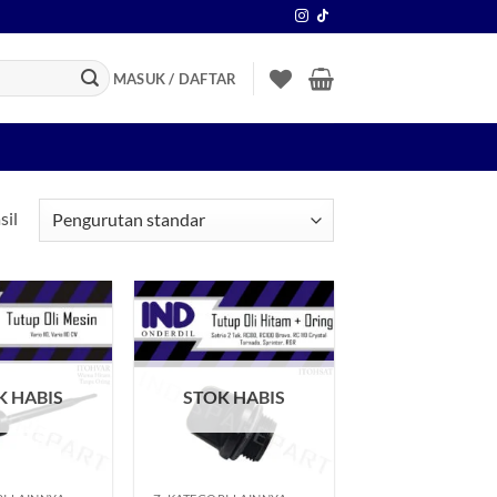
MASUK / DAFTAR
sil
Tambahkan
Tambahkan
ke Wishlist
ke Wishlist
K HABIS
STOK HABIS
+