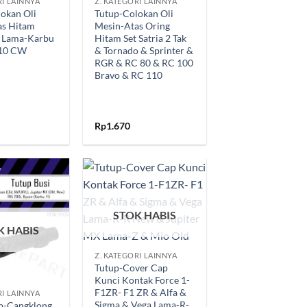
RI LAINNYA
Z. KATEGORI LAINNYA
okan Oli
Tutup-Colokan Oli
as Hitam
Mesin-Atas Oring
0 Lama-Karbu
Hitam Set Satria 2 Tak
110 CW
& Tornado & Sprinter &
RGR & RC 80 & RC 100
Bravo & RC 110
Rp
1.670
Tambahkan
Tambahkan
ke Wishlist
ke Wishlist
STOK HABIS
K HABIS
+
Z. KATEGORI LAINNYA
Tutup-Cover Cap
Kunci Kontak Force 1-
F1ZR- F1 ZR & Alfa &
RI LAINNYA
Sigma & Vega Lama-R-
p-Cangklong