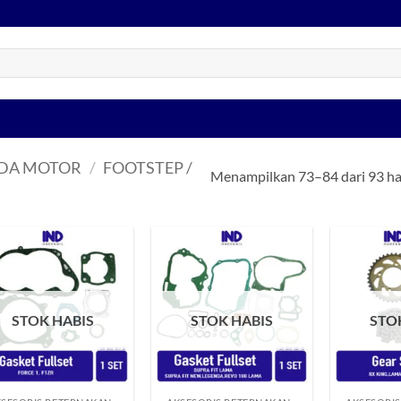
EDA MOTOR
/
FOOTSTEP /
Menampilkan 73–84 dari 93 ha
Tambahkan
Tambahkan
ke Wishlist
ke Wishlist
STOK HABIS
STOK HABIS
STO
+
+