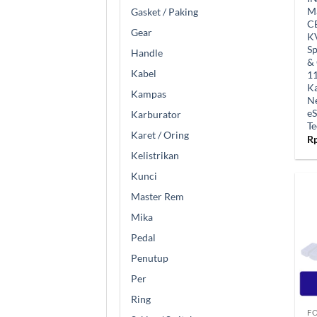
Ma
Gasket / Paking
C
Gear
K
S
Handle
&
Kabel
11
Ka
Kampas
N
eS
Karburator
Te
Karet / Oring
R
Kelistrikan
Kunci
Master Rem
Mika
Pedal
Penutup
Per
+
Ring