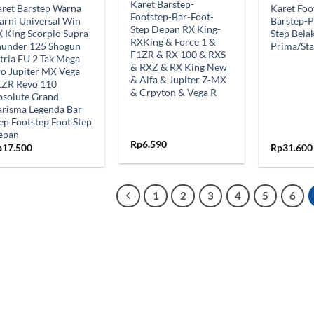
Karet Barstep-
ret Barstep Warna
Karet Foo
Footstep-Bar-Foot-
rni Universal Win
Barstep-P
Step Depan RX King-
 King Scorpio Supra
Step Bela
RXKing & Force 1 &
hunder 125 Shogun
Prima/Sta
F1ZR & RX 100 & RXS
tria FU 2 Tak Mega
& RXZ & RX King New
o Jupiter MX Vega
& Alfa & Jupiter Z-MX
1ZR Revo 110
& Crpyton & Vega R
bsolute Grand
risma Legenda Bar
ep Footstep Foot Step
epan
Rp
6.590
p
17.500
Rp
31.600
1
2
3
4
5
6