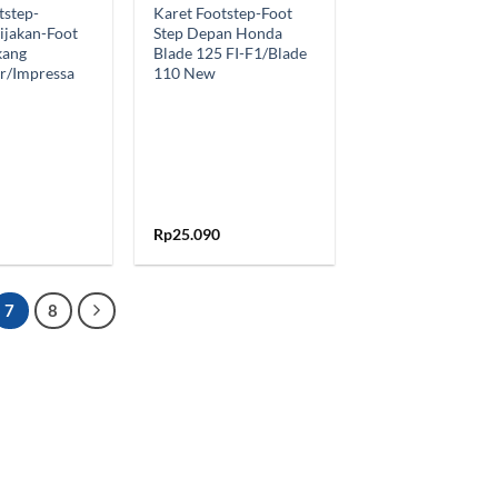
tstep-
Karet Footstep-Foot
ijakan-Foot
Step Depan Honda
kang
Blade 125 FI-F1/Blade
r/Impressa
110 New
Rp
25.090
7
8