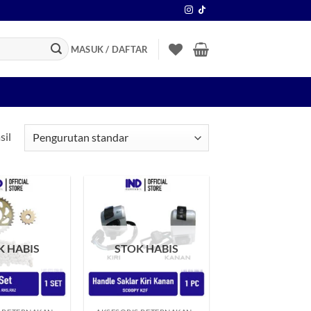
MASUK / DAFTAR
sil
Tambahkan
Tambahkan
ke Wishlist
ke Wishlist
K HABIS
STOK HABIS
+