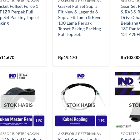
SESORIS PETERNAKAN
AKSESORIS PETERNAKAN
AKSESORI
sket Fullset Force 1
Gasket Fullset Supra
Gear Set 
F1ZR Perpak Full
Fit New & Legenda &
& RXS & 
p Set Packing Topset
Supra Fit Lama & Revo
Drive Cha
aking
100 Lama Perpak
Belakang 
Topset Paking Packing
13T Ranta
Full Top Set.
13T 428H
p
11.670
Rp
19.170
Rp
103.00
Tambahkan
Tambahkan
ke Wishlist
ke Wishlist
STOK HABIS
STOK HABIS
STO
+
+
SESORIS PETERNAKAN
AKSESORIS PETERNAKAN
ND Onderdil Dudukan
Kabel Kopling Jupiter
Karet Bar