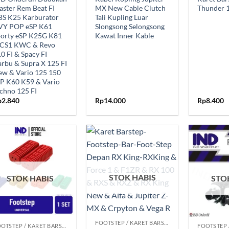
ster Rem Beat FI
MX New Cable Clutch
Thunder 
BS K25 Karburator
Tali Kupling Luar
VY POP eSP K61
Slongsong Selongsong
porty eSP K25G K81
Kawat Inner Kable
 CS1 KWC & Revo
0 FI & Spacy FI
rbu & Supra X 125 FI
ew & Vario 125 150
P K60 K59 & Vario
chno 125 FI
p
2.840
Rp
14.000
Rp
8.400
Tambahkan
Tambahkan
ke Wishlist
ke Wishlist
STOK HABIS
STOK HABIS
STO
+
+
FOOTSTEP / KARET BARSTEP
FOOTSTEP / KARET BARSTEP