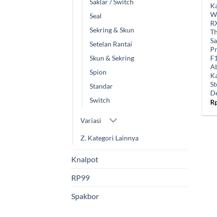
Saklar / Switch
Ka
Wa
Seal
RX
Sekring & Skun
T
Sa
Setelan Rantai
Pr
F
Skun & Sekring
A
Spion
Ka
St
Standar
D
Switch
R
Variasi
Z. Kategori Lainnya
Knalpot
RP99
Spakbor