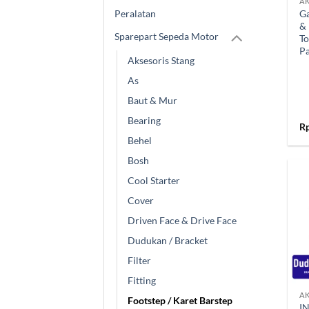
AK
Peralatan
Ga
& 
Sparepart Sepeda Motor
To
P
Aksesoris Stang
As
Baut & Mur
Bearing
R
Behel
Bosh
Cool Starter
Cover
Driven Face & Drive Face
Dudukan / Bracket
Filter
+
Fitting
AK
Footstep / Karet Barstep
I