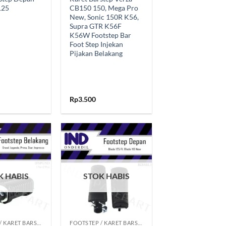
125
CB150 150, Mega Pro
New, Sonic 150R K56,
Supra GTR K56F
K56W Footstep Bar
Foot Step Injekan
Pijakan Belakang
Rp
3.500
Tambahkan
Tambahkan
ke Wishlist
ke Wishlist
K HABIS
STOK HABIS
+
FOOTSTEP / KARET BARSTEP
FOOTSTEP / KARET BARSTEP