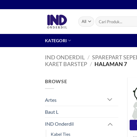
Skip
to
content
Pencarian
untuk:
KATEGORI
IND ONDERDIL
/
SPAREPART SEP
KARET BARSTEP
/
HALAMAN 7
BROWSE
Artes
Baut L
IND Onderdil
+
Kabel Ties