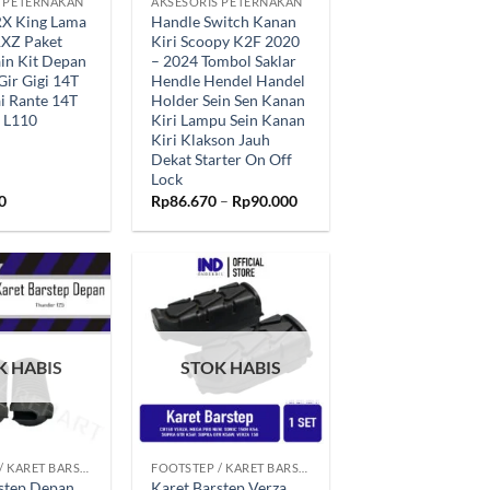
S PETERNAKAN
AKSESORIS PETERNAKAN
RX King Lama
Handle Switch Kanan
RXZ Paket
Kiri Scoopy K2F 2020
in Kit Depan
– 2024 Tombol Saklar
Gir Gigi 14T
Hendle Hendel Handel
i Rante 14T
Holder Sein Sen Kanan
 L110
Kiri Lampu Sein Kanan
Kiri Klakson Jauh
Dekat Starter On Off
Lock
Rentang
0
Rp
86.670
–
Rp
90.000
harga:
Rp86.670
hingga
Rp90.000
Tambahkan
Tambahkan
ke Wishlist
ke Wishlist
K HABIS
STOK HABIS
+
FOOTSTEP / KARET BARSTEP
FOOTSTEP / KARET BARSTEP
step Depan
Karet Barstep Verza