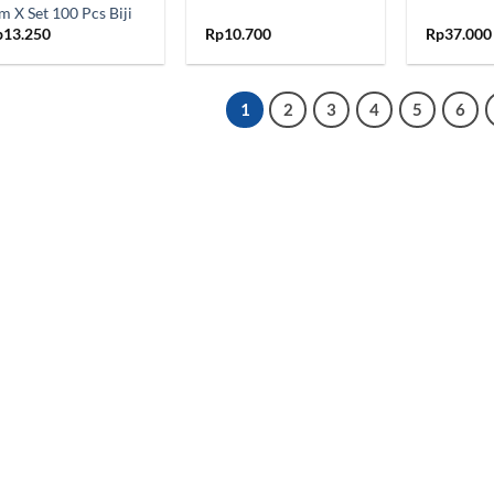
 X Set 100 Pcs Biji
p
13.250
Rp
10.700
Rp
37.000
1
2
3
4
5
6