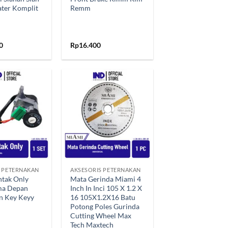
tater Komplit
Remm
0
Rp
16.400
Tambahkan
Tambahkan
ke Wishlist
ke Wishlist
+
S PETERNAKAN
AKSESORIS PETERNAKAN
ntak Only
Mata Gerinda Miami 4
ma Depan
Inch In Inci 105 X 1.2 X
n Key Keyy
16 105X1.2X16 Batu
Potong Poles Gurinda
Cutting Wheel Max
Tech Maxtech