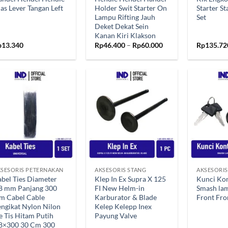
as Lever Tangan Left
Holder Swit Starter On
Starter S
Lampu Rifting Jauh
Set
Deket Dekat Sein
Kanan Kiri Klakson
Rentang
p
13.340
Rp
46.400
–
Rp
60.000
Rp
135.72
harga:
Rp46.400
hingga
Rp60.000
Tambahkan
Tambahkan
ke Wishlist
ke Wishlist
+
+
SESORIS PETERNAKAN
AKSESORIS STANG
AKSESORI
bel Ties Diameter
Klep In Ex Supra X 125
Kunci Ko
.8 mm Panjang 300
FI New Helm-in
Smash la
m Cabel Cable
Karburator & Blade
Front Fro
ngikat Nylon Nilon
Kelep Kelepp Inex
e Tis Hitam Putih
Payung Valve
.8×300 30 Cm 300