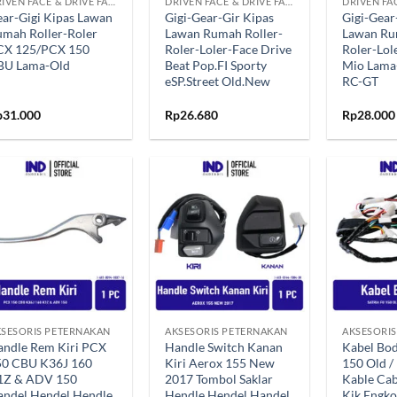
DRIVEN FACE & DRIVE FACE
DRIVEN FACE & DRIVE FACE
ar-Gigi Kipas Lawan
Gigi-Gear-Gir Kipas
Gigi-Gear
mah Roller-Roler
Lawan Rumah Roller-
Lawan Ru
CX 125/PCX 150
Roler-Loler-Face Drive
Roler-Lol
BU Lama-Old
Beat Pop.FI Sporty
Mio Lama
eSP.Street Old.New
RC-GT
p
31.000
Rp
26.680
Rp
28.000
Tambahkan
Tambahkan
ke Wishlist
ke Wishlist
+
+
SESORIS PETERNAKAN
AKSESORIS PETERNAKAN
AKSESORI
andle Rem Kiri PCX
Handle Switch Kanan
Kabel Bod
50 CBU K36J 160
Kiri Aerox 155 New
150 Old /
1Z & ADV 150
2017 Tombol Saklar
Kable Cab
andel Hendel Hendle
Hendle Hendel Handel
Kik Engko