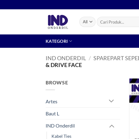
Skip
to
content
Pencarian
untuk:
KATEGORI
IND ONDERDIL
/
SPAREPART SEP
& DRIVE FACE
BROWSE
Artes
Baut L
IND Onderdil
+
Kabel Ties