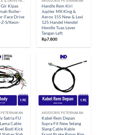
DRIVEN FACE & DRIVE FACE
AKSESORIS PETERNAKAN
-Gir Kipas
Handle Rem Kiri
mah Roller-
Jupiter MX King &
er-Face Drive
Aerox 155 New & Lexi
-Z-S/Xeon-
125 Handel Hendel
Hendle Tuas Lever
Tangan Left
Rp
7.800
Tambahkan
Tambahkan
ke Wishlist
ke Wishlist
+
S PETERNAKAN
AKSESORIS PETERNAKAN
y Satria FU
Kabel Rem Depan
 Lama Cable
Supra Fit New Selang
el Bodi Kick
Slang Cable Kable
l Slahan Slah
Front Brake Rimm Rim