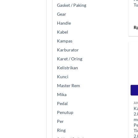
Tu
Gasket / Paking
Gear
Handle
R
Kabel
Kampas
Karburator
Karet / Oring
Kelistrikan
Kunci
Master Rem
+
Mika
AK
Pedal
Ka
Penutup
2
m
Per
Pe
Ring
Ti
2