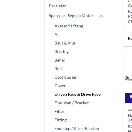
Peralatan
Ge
Ru
Sparepart Sepeda Motor
P
C
Aksesoris Stang
As
R
Baut & Mur
Bearing
Behel
Bosh
Cool Starter
Cover
Driven Face & Drive Face
+
Dudukan / Bracket
AK
Filter
H
Fitting
1
K
Footstep / Karet Barstep
H