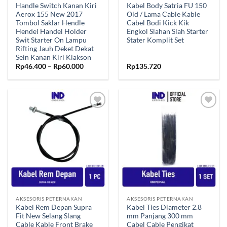
Handle Switch Kanan Kiri
Kabel Body Satria FU 150
Aerox 155 New 2017
Old / Lama Cable Kable
Tombol Saklar Hendle
Cabel Bodi Kick Kik
Hendel Handel Holder
Engkol Slahan Slah Starter
Swit Starter On Lampu
Stater Komplit Set
Rifting Jauh Deket Dekat
Sein Kanan Kiri Klakson
Rentang
Rp
46.400
–
Rp
60.000
Rp
135.720
harga:
Rp46.400
hingga
Rp60.000
Tambahkan
Tambahkan
ke Wishlist
ke Wishlist
AKSESORIS PETERNAKAN
AKSESORIS PETERNAKAN
Kabel Rem Depan Supra
Kabel Ties Diameter 2.8
Fit New Selang Slang
mm Panjang 300 mm
Cable Kable Front Brake
Cabel Cable Pengikat