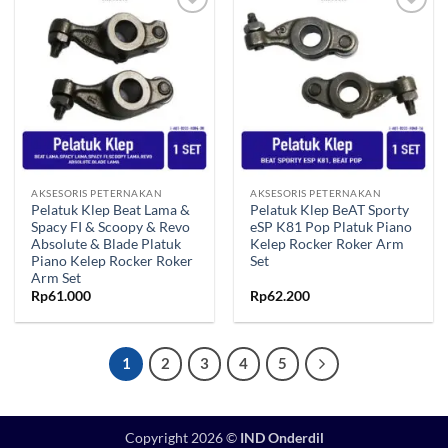
Tambahkan
Tambahkan
ke Wishlist
ke Wishlist
AKSESORIS PETERNAKAN
AKSESORIS PETERNAKAN
Pelatuk Klep Beat Lama &
Pelatuk Klep BeAT Sporty
Spacy FI & Scoopy & Revo
eSP K81 Pop Platuk Piano
Absolute & Blade Platuk
Kelep Rocker Roker Arm
Piano Kelep Rocker Roker
Set
Arm Set
Rp
61.000
Rp
62.200
1
2
3
4
5
Copyright 2026 ©
IND Onderdil