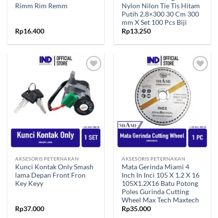
Rimm Rim Remm
Nylon Nilon Tie Tis Hitam
Putih 2.8×300 30 Cm 300
mm X Set 100 Pcs Biji
Rp
16.400
Rp
13.250
Tambahkan
Tambahkan
ke Wishlist
ke Wishlist
AKSESORIS PETERNAKAN
AKSESORIS PETERNAKAN
Kunci Kontak Only Smash
Mata Gerinda Miami 4
lama Depan Front Fron
Inch In Inci 105 X 1.2 X 16
Key Keyy
105X1.2X16 Batu Potong
Poles Gurinda Cutting
Wheel Max Tech Maxtech
Rp
37.000
Rp
35.000