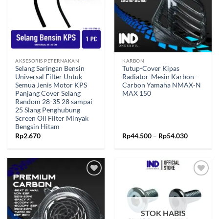
AKSESORIS PETERNAKAN
KARBON
Selang Saringan Bensin
Tutup-Cover Kipas
Universal Filter Untuk
Radiator-Mesin Karbon-
Semua Jenis Motor KPS
Carbon Yamaha NMAX-N
Panjang Cover Selang
MAX 150
Random 28-35 28 sampai
25 Slang Penghubung
Screen Oil Filter Minyak
Bengsin Hitam
Rentang
Rp
2.670
Rp
44.500
–
Rp
54.030
harga:
Rp44.500
hingga
Rp54.030
Tambahkan
Tambahkan
ke Wishlist
ke Wishlist
STOK HABIS