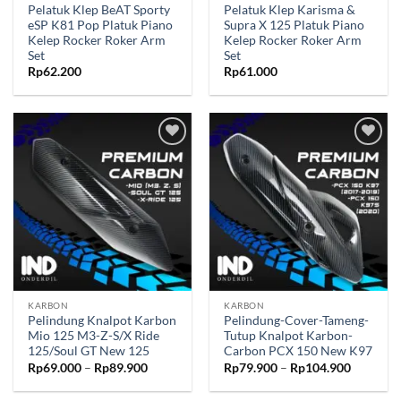
Pelatuk Klep BeAT Sporty
Pelatuk Klep Karisma &
eSP K81 Pop Platuk Piano
Supra X 125 Platuk Piano
Kelep Rocker Roker Arm
Kelep Rocker Roker Arm
Set
Set
Rp
62.200
Rp
61.000
Tambahkan
Tambahkan
ke Wishlist
ke Wishlist
KARBON
KARBON
Pelindung Knalpot Karbon
Pelindung-Cover-Tameng-
Mio 125 M3-Z-S/X Ride
Tutup Knalpot Karbon-
125/Soul GT New 125
Carbon PCX 150 New K97
Rentang
Rentang
Rp
69.000
–
Rp
89.900
Rp
79.900
–
Rp
104.900
harga:
harga:
Rp69.000
Rp79.90