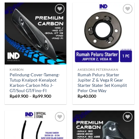
hingga
hingga
Rp89.900
Rp104.9
Tambahkan
Tambahkan
ke Wishlist
ke Wishlist
KARBON
AKSESORIS PETERNAKAN
Pelindung-Cover-Tameng-
Rumah Peluru Starter
Tutup Knalpot-Kenalpot
Jupiter Z & Vega R Gear
Karbon-Carbon Mio J-
Starter Stater Set Komplit
GT/Soul GT/Fino-FI
Pelor One Way
Rentang
Rp
69.900
–
Rp
99.900
Rp
40.000
harga:
Rp69.900
hingga
Rp99.900
Tambahkan
Tambahkan
ke Wishlist
ke Wishlist