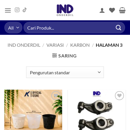
Skip
to
content
Pencarian
untuk:
IND ONDERDIL
/
VARIASI
/
KARBON
/
HALAMAN 3
SARING
Tambahkan
Tambahkan
ke Wishlist
ke Wishlist