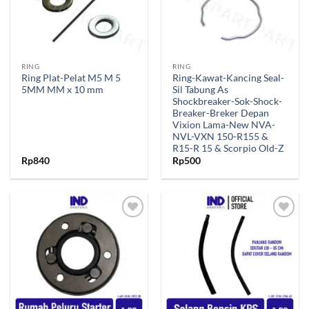
RING
RING
Ring Plat-Pelat M5 M 5
Ring-Kawat-Kancing Seal-
5MM MM x 10 mm
Sil Tabung As
Shockbreaker-Sok-Shock-
Breaker-Breker Depan
Vixion Lama-New NVA-
NVL-VXN 150-R155 &
R15-R 15 & Scorpio Old-Z
Rp
840
Rp
500
Tambahkan
Tambahkan
ke Wishlist
ke Wishlist