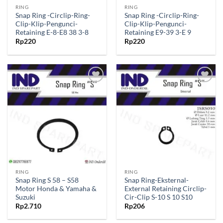
RING
RING
Snap Ring -Circlip-Ring-
Snap Ring -Circlip-Ring-
Clip-Klip-Pengunci-
Clip-Klip-Pengunci-
Retaining E-8-E8 38 3-8
Retaining E9-39 3-E 9
Rp
220
Rp
220
Tambahkan
Tambahkan
ke Wishlist
ke Wishlist
RING
RING
Snap Ring S 58 – S58
Snap Ring-Eksternal-
Motor Honda & Yamaha &
External Retaining Circlip-
Suzuki
Cir-Clip S-10 S 10 S10
Rp
2.710
Rp
206