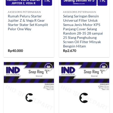
AKSESORIS PETERNAKAN
AKSESORIS PETERNAKAN
Rumah Peluru Starter
Selang Saringan Bensin
Jupiter Z & Vega R Gear
Universal Filter Untuk
Starter Stater Set Komplit
Semua Jenis Motor KPS
Pelor One Way
Panjang Cover Selang
Random 28-35 28 sampai
25 Slang Penghubung
Screen Oil Filter Minyak
Bengsin Hitam
Rp
40.000
Rp
2.670
Tambahkan
Tambahkan
ke Wishlist
ke Wishlist