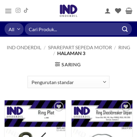
Skip
to
content
Pencarian
untuk:
IND ONDERDIL
/
SPAREPART SEPEDA MOTOR
/
RING
/
HALAMAN 3
SARING
Tambahkan
Tambahkan
ke Wishlist
ke Wishlist