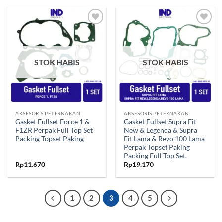
Tambahkan
Tambahkan
ke Wishlist
ke Wishlist
STOK HABIS
STOK HABIS
AKSESORIS PETERNAKAN
AKSESORIS PETERNAKAN
Gasket Fullset Force 1 &
Gasket Fullset Supra Fit
F1ZR Perpak Full Top Set
New & Legenda & Supra
Packing Topset Paking
Fit Lama & Revo 100 Lama
Perpak Topset Paking
Packing Full Top Set.
Rp
11.670
Rp
19.170
1
2
3
4
5