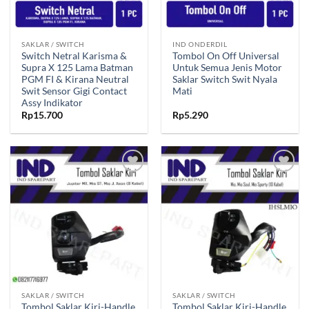
SAKLAR / SWITCH
IND ONDERDIL
Switch Netral Karisma &
Tombol On Off Universal
Supra X 125 Lama Batman
Untuk Semua Jenis Motor
PGM FI & Kirana Neutral
Saklar Switch Swit Nyala
Swit Sensor Gigi Contact
Mati
Assy Indikator
Rp
15.700
Rp
5.290
Tambahkan
Tambahkan
ke Wishlist
ke Wishlist
SAKLAR / SWITCH
SAKLAR / SWITCH
Tombol Saklar Kiri-Handle
Tombol Saklar Kiri-Handle