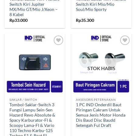
Switch Kiri Jupiter
Switch Kiri Mio/Mio
MX/Mio GT/Mio J/Xeon –
Soul/Mio Sporty
8 Kabel
Rp
33.000
Rp
35.300
Tambahkan
Tambahkan
ke Wishlist
ke Wishlist
STOK HABIS
SAKLAR / SWITCH
AKSESORIS PETERNAKAN
Tombol-Saklar-Switch 3
1 PC IND Onderdil Baut
Fungsi Lampu Sein-Sen
Piringan Cakram Untuk
Hazard Revo Absolute &
Semua Jenis Motor Honda
Spacy Karburator-FI &
Dis Baud Disc Baudd
Scoopy Lama-FI & Vario
Setengah Ful Draft
110 Techno Karbu-125
Techno F1 & Beat FI