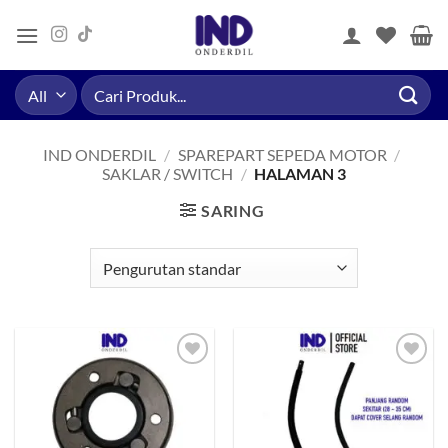
Skip
to
content
Pencarian
untuk:
IND ONDERDIL
/
SPAREPART SEPEDA MOTOR
/
SAKLAR / SWITCH
/
HALAMAN 3
SARING
Tambahkan
Tambahkan
ke Wishlist
ke Wishlist