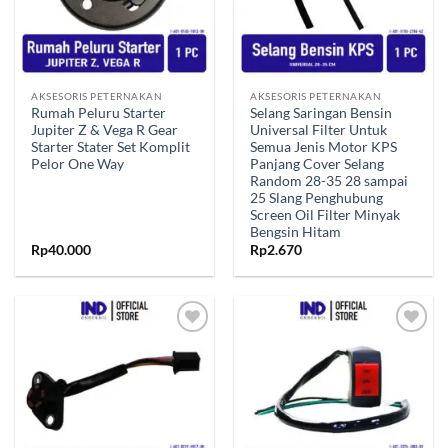
AKSESORIS PETERNAKAN
AKSESORIS PETERNAKAN
Rumah Peluru Starter
Selang Saringan Bensin
Jupiter Z & Vega R Gear
Universal Filter Untuk
Starter Stater Set Komplit
Semua Jenis Motor KPS
Pelor One Way
Panjang Cover Selang
Random 28-35 28 sampai
25 Slang Penghubung
Screen Oil Filter Minyak
Bengsin Hitam
Rp
40.000
Rp
2.670
Tambahkan
Tambahkan
ke Wishlist
ke Wishlist