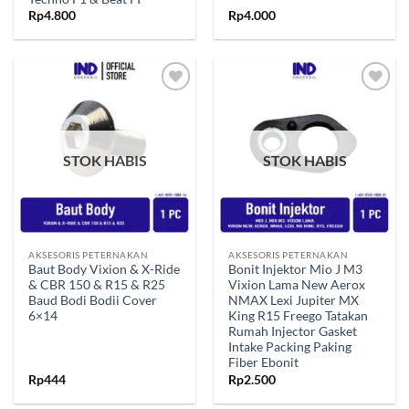
Rp
4.800
Rp
4.000
Tambahkan
Tambahkan
ke Wishlist
ke Wishlist
STOK HABIS
STOK HABIS
AKSESORIS PETERNAKAN
AKSESORIS PETERNAKAN
Baut Body Vixion & X-Ride
Bonit Injektor Mio J M3
& CBR 150 & R15 & R25
Vixion Lama New Aerox
Baud Bodi Bodii Cover
NMAX Lexi Jupiter MX
6×14
King R15 Freego Tatakan
Rumah Injector Gasket
Intake Packing Paking
Fiber Ebonit
Rp
444
Rp
2.500