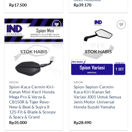
Rp
17.500
Rp
39.170
Tambahkan
Tambahkan
ke Wishlist
ke Wishlist
STOK HABIS
STOK HABIS
SPION
SPION
Spion-Kaca-Cermin Kiri-
Spion-Sepion-Cermin-
Kanan Mini-Kecil Honda
Kaca Kiri-Kanan Set
Mega Pro & Verza &
Variasi J001 Untuk Semua
CB150R & Tiger Revo-
Jenis Motor-Universal
New & Beat & Supra X
Honda-Suzuki-Yamaha
125-Fit & Blade & Scoopy
& Spacy & Grand
Rp
35.000
Rp
28.490