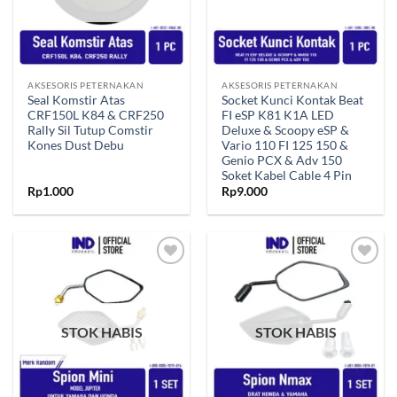
AKSESORIS PETERNAKAN
AKSESORIS PETERNAKAN
Seal Komstir Atas
Socket Kunci Kontak Beat
CRF150L K84 & CRF250
FI eSP K81 K1A LED
Rally Sil Tutup Comstir
Deluxe & Scoopy eSP &
Kones Dust Debu
Vario 110 FI 125 150 &
Genio PCX & Adv 150
Soket Kabel Cable 4 Pin
Rp
1.000
Rp
9.000
Tambahkan
Tambahkan
ke Wishlist
ke Wishlist
STOK HABIS
STOK HABIS