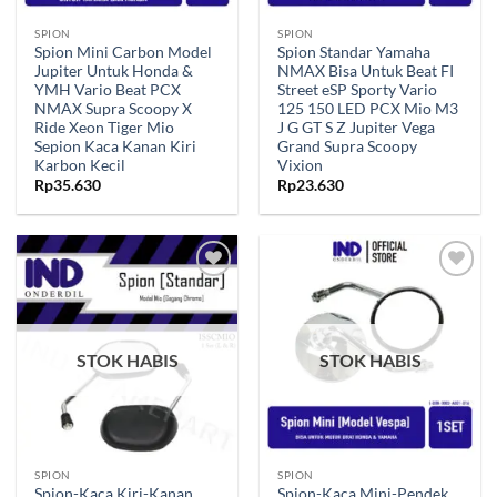
SPION
SPION
Spion Mini Carbon Model
Spion Standar Yamaha
Jupiter Untuk Honda &
NMAX Bisa Untuk Beat FI
YMH Vario Beat PCX
Street eSP Sporty Vario
NMAX Supra Scoopy X
125 150 LED PCX Mio M3
Ride Xeon Tiger Mio
J G GT S Z Jupiter Vega
Sepion Kaca Kanan Kiri
Grand Supra Scoopy
Karbon Kecil
Vixion
Rp
35.630
Rp
23.630
Tambahkan
Tambahkan
ke Wishlist
ke Wishlist
STOK HABIS
STOK HABIS
SPION
SPION
Spion-Kaca Kiri-Kanan
Spion-Kaca Mini-Pendek