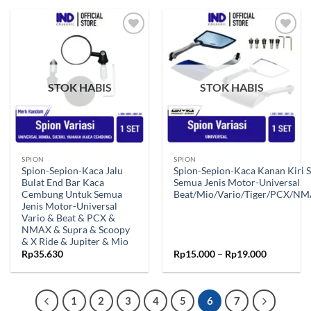
Tambahkan
Tambahkan
ke Wishlist
ke Wishlist
STOK HABIS
STOK HABIS
SPION
SPION
Spion-Sepion-Kaca Jalu
Spion-Sepion-Kaca Kanan Kiri 
Bulat End Bar Kaca
Semua Jenis Motor-Universal
Cembung Untuk Semua
Beat/Mio/Vario/Tiger/PCX/NM
Jenis Motor-Universal
Vario & Beat & PCX &
NMAX & Supra & Scoopy
& X Ride & Jupiter & Mio
Rentang
Rp
35.630
Rp
15.000
–
Rp
19.000
harga:
Rp15.000
hingga
Rp19.000
1
2
3
4
5
6
7