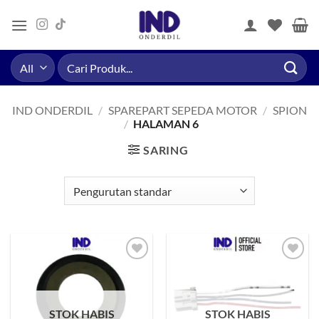
Skip
to
content
Pencarian
untuk:
IND ONDERDIL
/
SPAREPART SEPEDA MOTOR
/
SPION
/
HALAMAN 6
SARING
Tambahkan
Tambahkan
ke Wishlist
ke Wishlist
STOK HABIS
STOK HABIS