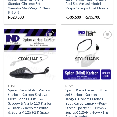
Standar Chrome Set
Besi Set Variasi Model
Yamaha Mio/Vega-R-New-
Vespa-Scoopy Drat Honda
RR-ZR
Rentang
Rp
20.500
Rp
35.630
–
Rp
35.700
harga:
Rp35.630
hingga
Rp35.700
Tambahkan
Tambahkan
ke Wishlist
ke Wishlist
STOK HABIS
STOK HABIS
SPION
SPION
Spion-Kaca Motor Variasi
Spion-Kaca-Cerimin Mini
Carbon-Karbon Segitiga
Set Carbon-Karbon
Drat Honda Beat FI &
Tangkai Chrome Honda
Scoopy & Vario 110 Karbu
Beat Karbu Lama-FI-Pop-
& Blade & Revo Absolute
Street-Sporty eSP-New &
& Supra X 125 F1 & Spacy
Supra X 125-Fit New-F1 &
Revo-Absolute