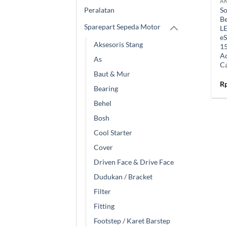
AK
Peralatan
So
Be
Sparepart Sepeda Motor
L
eS
Aksesoris Stang
1
Ad
As
Ca
Baut & Mur
R
Bearing
Behel
Bosh
Cool Starter
Cover
Driven Face & Drive Face
Dudukan / Bracket
Filter
Fitting
Footstep / Karet Barstep