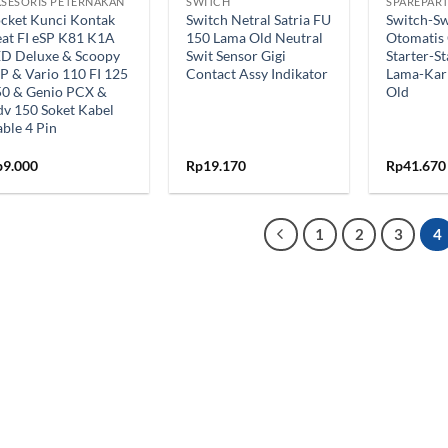
SESORIS PETERNAKAN
SWITCH
cket Kunci Kontak
Switch Netral Satria FU
Switch-S
at FI eSP K81 K1A
150 Lama Old Neutral
Otomatis
ED Deluxe & Scoopy
Swit Sensor Gigi
Starter-St
P & Vario 110 FI 125
Contact Assy Indikator
Lama-Kar
50 & Genio PCX &
Old
v 150 Soket Kabel
ble 4 Pin
p
9.000
Rp
19.170
Rp
41.670
1
2
3
4