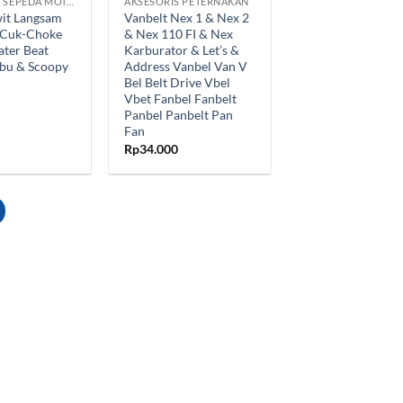
SPAREPART SEPEDA MOTOR
AKSESORIS PETERNAKAN
wit Langsam
Vanbelt Nex 1 & Nex 2
 Cuk-Choke
& Nex 110 FI & Nex
ater Beat
Karburator & Let’s &
bu & Scoopy
Address Vanbel Van V
Bel Belt Drive Vbel
Vbet Fanbel Fanbelt
Panbel Panbelt Pan
Fan
Rp
34.000