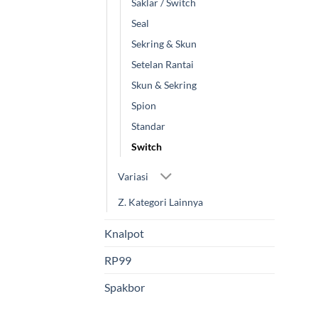
Saklar / Switch
Seal
Sekring & Skun
Setelan Rantai
Skun & Sekring
Spion
Standar
Switch
Variasi
Z. Kategori Lainnya
Knalpot
RP99
Spakbor