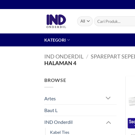
Skip
to
content
Pencarian
untuk:
KATEGORI
IND ONDERDIL
/
SPAREPART SEP
HALAMAN 4
BROWSE
Artes
Baut L
IND Onderdil
+
Kabel Ties