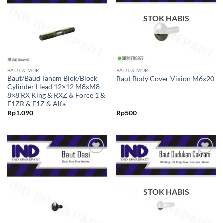
STOK HABIS
BAUT & MUR
BAUT & MUR
Baut/Baud Tanam Blok/Block
Baut Body Cover Vixion M6x20
Cylinder Head 12×12 M8xM8-
8×8 RX King & RXZ & Force 1 &
F1ZR & F1Z & Alfa
Rp
1.090
Rp
500
Tambahkan
Tambahkan
ke Wishlist
ke Wishlist
STOK HABIS