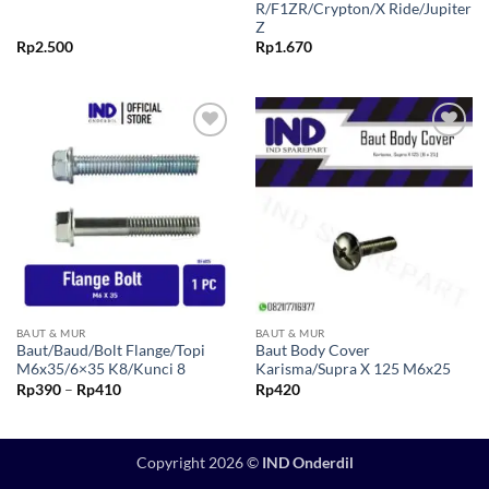
R/F1ZR/Crypton/X Ride/Jupiter
Z
Rp
2.500
Rp
1.670
Tambahkan
Tambahkan
ke Wishlist
ke Wishlist
BAUT & MUR
BAUT & MUR
Baut/Baud/Bolt Flange/Topi
Baut Body Cover
M6x35/6×35 K8/Kunci 8
Karisma/Supra X 125 M6x25
Rentang
Rp
390
–
Rp
410
Rp
420
harga:
Rp390
hingga
Rp410
Copyright 2026 ©
IND Onderdil