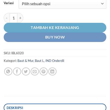
Rp1.150
Variasi
hingga
Rp2.000
Kuantitas 1 PC IND Onderdil Baut L Bisa Untuk Berbagai Keperluan M
TAMBAH KE KERANJANG
BUY NOW
SKU:
IBL6020
Kategori:
Baut & Mur
,
Baut L
,
IND Onderdil
DESKRIPSI