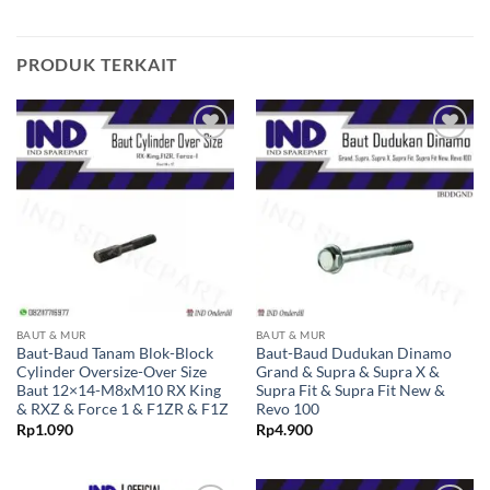
PRODUK TERKAIT
Tambahkan
Tambahkan
ke Wishlist
ke Wishlist
BAUT & MUR
BAUT & MUR
Baut-Baud Tanam Blok-Block
Baut-Baud Dudukan Dinamo
Cylinder Oversize-Over Size
Grand & Supra & Supra X &
Baut 12×14-M8xM10 RX King
Supra Fit & Supra Fit New &
& RXZ & Force 1 & F1ZR & F1Z
Revo 100
Rp
1.090
Rp
4.900