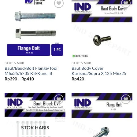
Tambahkan
Tambahkan
ke Wishlist
ke Wishlist
BAUT & MUR
BAUT & MUR
Baut/Baud/Bolt Flange/Topi
Baut Body Cover
M6x35/6×35 K8/Kunci 8
Karisma/Supra X 125 M6x25
Rentang
Rp
390
–
Rp
410
Rp
420
harga:
Rp390
hingga
Rp410
Tambahkan
Tambahkan
ke Wishlist
ke Wishlist
STOK HABIS