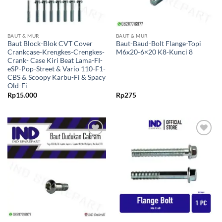
BAUT & MUR
BAUT & MUR
Baut Block-Blok CVT Cover
Baut-Baud-Bolt Flange-Topi
Crankcase-Krengkes-Crengkes-
M6x20-6×20 K8-Kunci 8
Crank- Case Kiri Beat Lama-FI-
eSP-Pop-Street & Vario 110-F1-
CBS & Scoopy Karbu-Fi & Spacy
Old-Fi
Rp
15.000
Rp
275
Tambahkan
Tambahkan
ke Wishlist
ke Wishlist