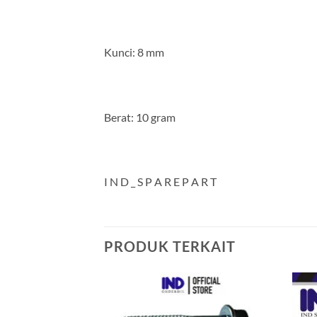
Kunci: 8 mm
Berat: 10 gram
I N D _ S P A R E P A R T
PRODUK TERKAIT
Tambahkan