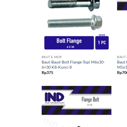
ke Wishlist
+
+
BAUT & MUR
BAUT
Baut-Baud-Bolt Flange-Topi M6x30-
Baut 
6×30 K8-Kunci 8
M5x
Rp
375
Rp
70
Tambahkan
ke Wishlist