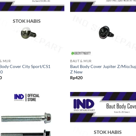
ke Wishlist
ke Wishl
STOK HABIS
+
 & MUR
BAUT & MUR
Body Cover City Sport/CS1
Baut Body Cover Jupiter Z/Mio/Jup
10
Z New
0
Rp
420
Tambahkan
Tambah
ke Wishlist
ke Wishl
STOK HABIS