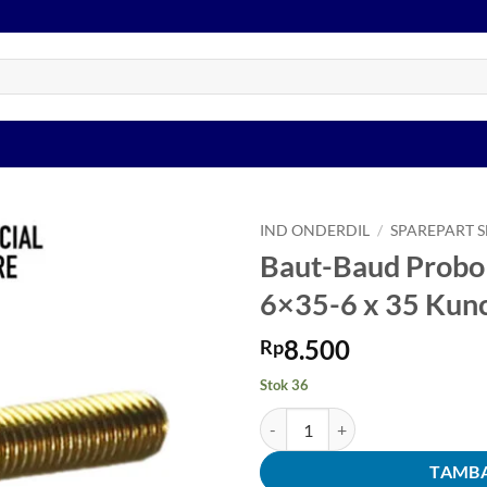
IND ONDERDIL
/
SPAREPART 
Baut-Baud Probo
Tambahkan
6×35-6 x 35 Kunc
ke Wishlist
8.500
Rp
Stok 36
Kuantitas Baut-Baud Probolt-Pro
TAMBA