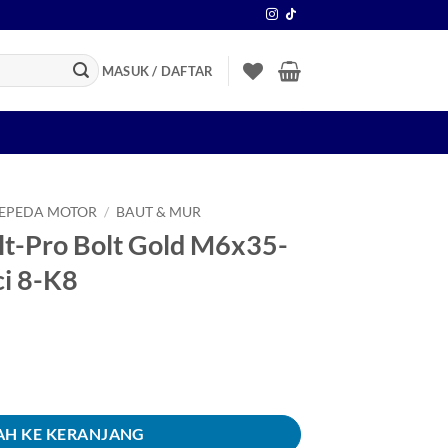
MASUK / DAFTAR
SEPEDA MOTOR
/
BAUT & MUR
lt-Pro Bolt Gold M6x35-
i 8-K8
 Bolt Gold M6x35-6x35-6 x 35 Kunci 8-K8
H KE KERANJANG