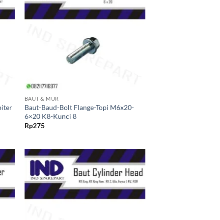
ist
ke Wishlist
+
BAUT & MUR
iter
Baut-Baud-Bolt Flange-Topi M6x20-
6×20 K8-Kunci 8
Rp
275
kan
Tambahkan
ist
ke Wishlist