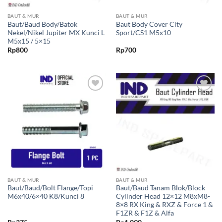
BAUT & MUR
BAUT & MUR
Baut/Baud Body/Batok
Baut Body Cover City
Nekel/Nikel Jupiter MX Kunci L
Sport/CS1 M5x10
M5x15 / 5×15
Rp
800
Rp
700
Tambahkan
Tambahkan
ke Wishlist
ke Wishlist
BAUT & MUR
BAUT & MUR
Baut/Baud/Bolt Flange/Topi
Baut/Baud Tanam Blok/Block
M6x40/6×40 K8/Kunci 8
Cylinder Head 12×12 M8xM8-
8×8 RX King & RXZ & Force 1 &
F1ZR & F1Z & Alfa