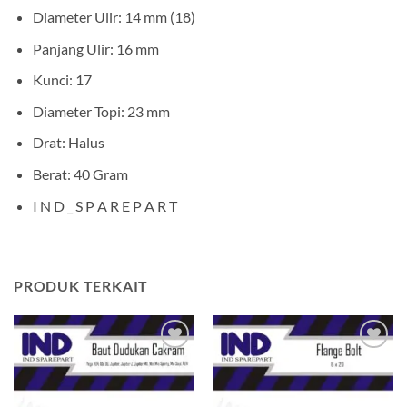
Diameter Ulir: 14 mm (18)
Panjang Ulir: 16 mm
Kunci: 17
Diameter Topi: 23 mm
Drat: Halus
Berat: 40 Gram
I N D _ S P A R E P A R T
PRODUK TERKAIT
Tambahkan
Tambahkan
ke Wishlist
ke Wishlist