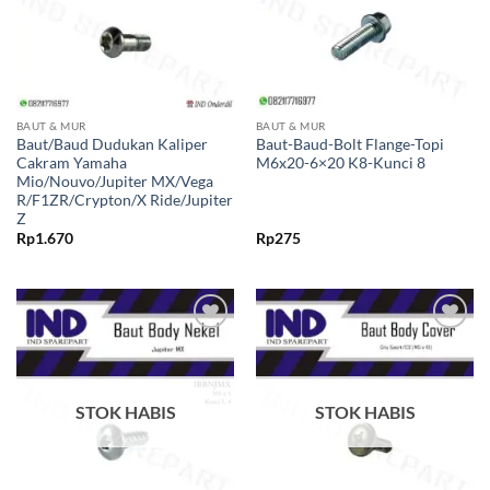
BAUT & MUR
BAUT & MUR
Baut/Baud Dudukan Kaliper
Baut-Baud-Bolt Flange-Topi
Cakram Yamaha
M6x20-6×20 K8-Kunci 8
Mio/Nouvo/Jupiter MX/Vega
R/F1ZR/Crypton/X Ride/Jupiter
Z
Rp
1.670
Rp
275
Tambahkan
Tambahkan
ke Wishlist
ke Wishlist
STOK HABIS
STOK HABIS