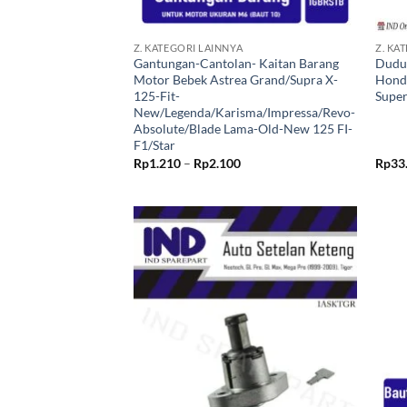
+
+
Z. KATEGORI LAINNYA
Z. KA
Gantungan-Cantolan- Kaitan Barang
Duduk
Motor Bebek Astrea Grand/Supra X-
Hond
125-Fit-
Supe
New/Legenda/Karisma/Impressa/Revo-
Absolute/Blade Lama-Old-New 125 FI-
F1/Star
Rentang
Rp
1.210
–
Rp
2.100
Rp
33
harga:
Rp1.210
hingga
Rp2.100
Tambahkan
ke Wishlist