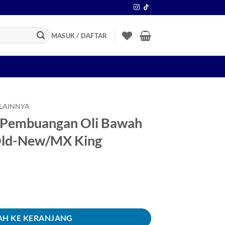
MASUK / DAFTAR
 LAINNYA
 Pembuangan Oli Bawah
Old-New/MX King
uangan Oli Bawah Jupiter MX 135 Old-New/MX King
H KE KERANJANG