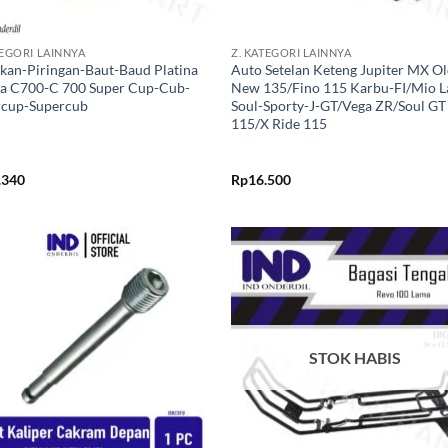
+
TEGORI LAINNYA
Z. KATEGORI LAINNYA
an-Piringan-Baut-Baud Platina
Auto Setelan Keteng Jupiter MX Ol
a C700-C 700 Super Cup-Cub-
New 135/Fino 115 Karbu-FI/Mio 
rcup-Supercub
Soul-Sporty-J-GT/Vega ZR/Soul GT
115/X Ride 115
.340
Rp
16.500
Tambahkan
Tambah
ke Wishlist
ke Wishl
STOK HABIS