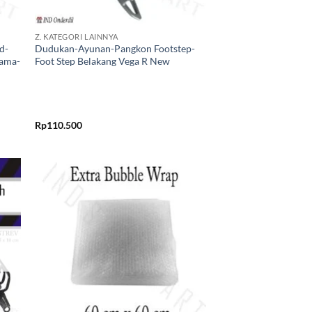
+
Z. KATEGORI LAINNYA
d-
Dudukan-Ayunan-Pangkon Footstep-
Lama-
Foot Step Belakang Vega R New
Rp
110.500
kan
Tambahkan
ist
ke Wishlist