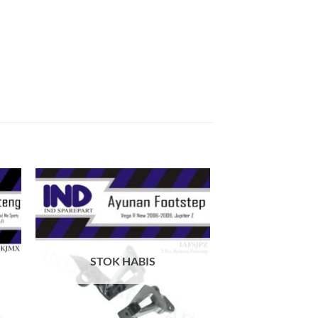
kan
Tambahkan
ist
ke Wishlist
STOK HABIS