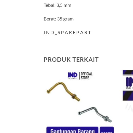
Tebal: 3,5 mm
Berat: 35 gram
I N D _ S P A R E P A R T
PRODUK TERKAIT
Tambahkan
ke Wishlist