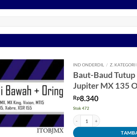
IND ONDERDIL
/
Z. KATEGORI
Baut-Baud Tutup
Tambahkan
Jupiter MX 135 
ke Wishlist
8.340
Rp
Stok 472
Kuantitas Baut-Baud Tutup Pemb
TAMBA