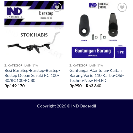
Tambahkan
Tambahkan
ke Wishlist
ke Wishlist
STOK HABIS
Z. KATEGORI LAINNYA
Z. KATEGORI LAINNYA
Besi Bar Step-Barstep-Bustep-
Gantungan-Cantolan-Kaitan
Bostep Depan Suzuki RC 100-
Barang Vario 110 Karbu-Old-
80/RC100-RC80
Techno-New FI-LED
Rentang
Rp
149.170
Rp
950
–
Rp
3.340
harga:
Rp950
hingga
Rp3.340
Copyright 2026 ©
IND Onderdil