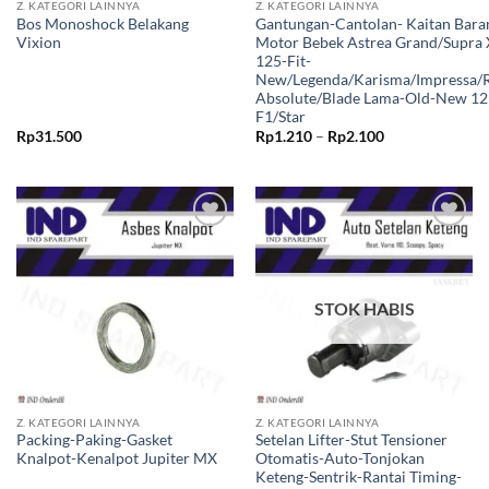
Z. KATEGORI LAINNYA
Z. KATEGORI LAINNYA
Bos Monoshock Belakang
Gantungan-Cantolan- Kaitan Bara
Vixion
Motor Bebek Astrea Grand/Supra 
125-Fit-
New/Legenda/Karisma/Impressa/
Absolute/Blade Lama-Old-New 125
F1/Star
Rentang
Rp
31.500
Rp
1.210
–
Rp
2.100
harga:
Rp1.210
hingga
Rp2.100
Tambahkan
Tambahkan
ke Wishlist
ke Wishlist
STOK HABIS
Z. KATEGORI LAINNYA
Z. KATEGORI LAINNYA
Packing-Paking-Gasket
Setelan Lifter-Stut Tensioner
Knalpot-Kenalpot Jupiter MX
Otomatis-Auto-Tonjokan
Keteng-Sentrik-Rantai Timing-