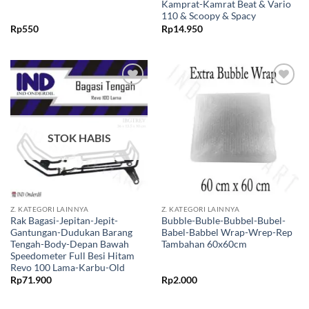
Kamprat-Kamrat Beat & Vario
110 & Scoopy & Spacy
Rp
550
Rp
14.950
Tambahkan
Tambahkan
ke Wishlist
ke Wishlist
STOK HABIS
Z. KATEGORI LAINNYA
Z. KATEGORI LAINNYA
Rak Bagasi-Jepitan-Jepit-
Bubble-Buble-Bubbel-Bubel-
Gantungan-Dudukan Barang
Babel-Babbel Wrap-Wrep-Rep
Tengah-Body-Depan Bawah
Tambahan 60x60cm
Speedometer Full Besi Hitam
Revo 100 Lama-Karbu-Old
Rp
71.900
Rp
2.000