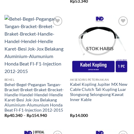
Rp
53.340
Rp143.440
Tambahkan
Tambahkan
ke Wishlist
ke Wishlist
STOK HABIS
AKSESORIS PETERNAKAN
BEHEL
Kabel Kopling Jupiter MX New
Behel-Begel-Pegangan Tangan-
Cable Clutch Tali Kupling Luar
Bracket-Breket-Braket-Brecket-
Slongsong Selongsong Kawat
Handle-Handel-Hendel-Hendle
Inner Kable
Karet-Besi Jok-Jox Belakang
Aluminium-Alumunium Honda
Beat FI-F1-Injection 2012-2015
Rentang
Rp
14.000
Rp
40.340
–
Rp
154.940
harga:
Rp40.340
hingga
Rp154.940