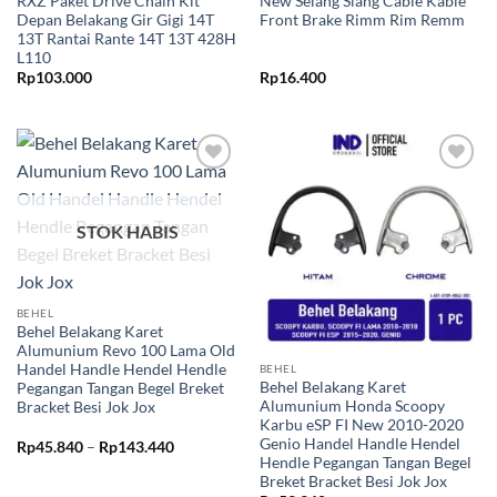
RXZ Paket Drive Chain Kit
New Selang Slang Cable Kable
Depan Belakang Gir Gigi 14T
Front Brake Rimm Rim Remm
13T Rantai Rante 14T 13T 428H
L110
Rp
103.000
Rp
16.400
Tambahkan
Tambahkan
ke Wishlist
ke Wishlist
STOK HABIS
BEHEL
Behel Belakang Karet
Alumunium Revo 100 Lama Old
Handel Handle Hendel Hendle
BEHEL
Behel Belakang Karet
Pegangan Tangan Begel Breket
Alumunium Honda Scoopy
Bracket Besi Jok Jox
Karbu eSP FI New 2010-2020
Genio Handel Handle Hendel
Rentang
Rp
45.840
–
Rp
143.440
harga:
Hendle Pegangan Tangan Begel
Rp45.840
Breket Bracket Besi Jok Jox
hingga