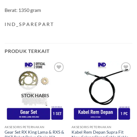
Berat: 1350 gram
I N D _ S P A R E P A R T
PRODUK TERKAIT
Tambahkan
Tambahkan
ke Wishlist
ke Wishlist
STOK HABIS
AKSESORIS PETERNAKAN
AKSESORIS PETERNAKAN
Gear Set RX King Lama & RXS &
Kabel Rem Depan Supra Fit