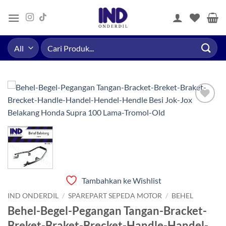
Skip
to
content
Pencarian
untuk:
Tambahkan
ke Wishlist
Tambahkan ke Wishlist
IND ONDERDIL
/
SPAREPART SEPEDA MOTOR
/
BEHEL
Behel-Begel-Pegangan Tangan-Bracket-
Breket-Braket-Brecket-Handle-Handel-