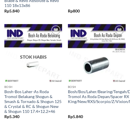
Blade & Revo Absolute & Revo
110 18x13x86
Rp
5.840
Rp
800
Tambahkan
Tambahkan
ke Wishlist
ke Wishlist
STOK HABIS
BOSH
BOSH
Bosh-Bos Laher-As Roda
Bosh/Bos/Laher/Bearing/Tengah/
Tromol Belakang Shogun &
Tromol As Roda Depan/Spacer RX
Smash & Tornado & Shogun 125
King/New/RXS/Scorpio/Z/Vixion
& Crystal & RC & Shogun New
& Shogun 110 17.4×12.2×46
Rp
5.340
Rp
5.840