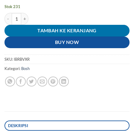
Stok 231
Kuantitas Boshing-Bushing-Bosh-Bos-Bush-Bus-Collar-Colar Roda B
TAMBAH KE KERANJANG
BUY NOW
SKU:
IBRBVXR
Kategori:
Bosh
DESKRIPSI