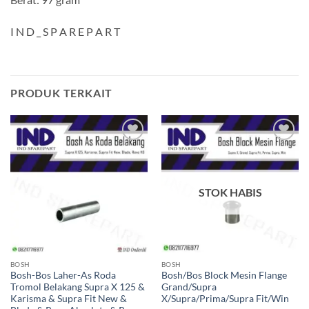
I N D _ S P A R E P A R T
PRODUK TERKAIT
Tambahkan
Tambahkan
ke Wishlist
ke Wishlist
STOK HABIS
BOSH
BOSH
Bosh-Bos Laher-As Roda
Bosh/Bos Block Mesin Flange
Tromol Belakang Supra X 125 &
Grand/Supra
Karisma & Supra Fit New &
X/Supra/Prima/Supra Fit/Win