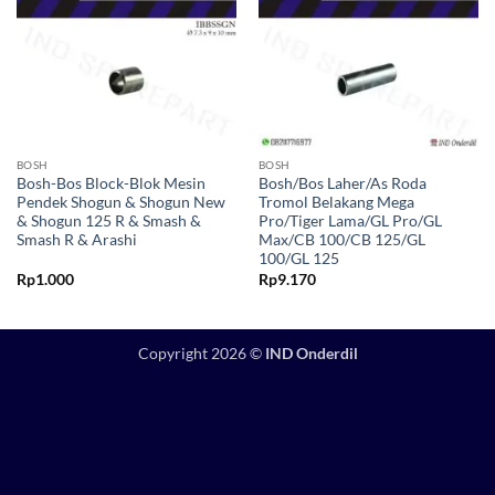
BOSH
BOSH
Bosh-Bos Block-Blok Mesin
Bosh/Bos Laher/As Roda
Pendek Shogun & Shogun New
Tromol Belakang Mega
& Shogun 125 R & Smash &
Pro/Tiger Lama/GL Pro/GL
Smash R & Arashi
Max/CB 100/CB 125/GL
100/GL 125
Rp
1.000
Rp
9.170
Copyright 2026 ©
IND Onderdil