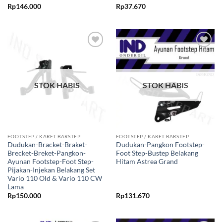
Rp
146.000
Rp
37.670
Tambahkan
Tambahkan
ke Wishlist
ke Wishlist
STOK HABIS
STOK HABIS
FOOTSTEP / KARET BARSTEP
FOOTSTEP / KARET BARSTEP
Dudukan-Bracket-Braket-
Dudukan-Pangkon Footstep-
Brecket-Breket-Pangkon-
Foot Step-Bustep Belakang
Ayunan Footstep-Foot Step-
Hitam Astrea Grand
Pijakan-Injekan Belakang Set
Vario 110 Old & Vario 110 CW
Lama
Rp
150.000
Rp
131.670