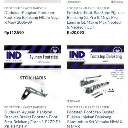
FOOTSTEP / KARET BARSTEP
FOOTSTEP / KARET BARSTEP
Dudukan-Pangkon Footstep-
Footstep-Foot-Bar-Step-Pijakan
Foot Step Belakang Hitam Vega
Belakang GL Pro & Mega Pro
R New 2006-09
Lama & GL Max & Max Neotech
& Neotech CDI
Rp
112.590
Rp
20.090
Tambahkan
Tambahkan
ke Wishlist
ke Wishlist
STOK HABIS
FOOTSTEP / KARET BARSTEP
FOOTSTEP / KARET BARSTEP
Dudukan-Ayunan-Pangkon-
Footstep-Foot Step-Bustep-
Bracket-Breket Footstep-Foot
Pijakan-Injekan Belakang
Step-Belakang Force 1-F1ZR.F1
Alumunium Set Yamaha NMAX-
ZR-F1Z.F1 Z
N MAX