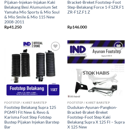
Pijakan-Injekan-Injakan Kaki
Bracket-Breket Footstep-Foot
Belakang Besi Alumunium Set
Step-Belakang Force 1-F1ZR.F1
Yamaha Mio Sporty & Mio Soul
ZR-F1Z.F1 Z
& Mio Smile & Mio 115 New
2008-2011
Rp
41.250
Rp
146.000
Tambahkan
Tambahkan
ke Wishlist
ke Wishlist
STOK HABIS
FOOTSTEP / KARET BARSTEP
FOOTSTEP / KARET BARSTEP
Footstep Belakang Supra 125
Dudukan-Ayunan-Pangkon-
PGMFI Fit New & Revo &
Bracket-Braket-Breket
Karisma Foot Step Fotstep
Footstep-Foot Step Kaki
Bustep Pijakan Injekan Barstep
Belakang Supra X 125 FI – Supra
Bar
X 125 New