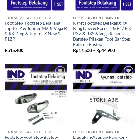
FOOTSTEP / KARET BARSTEP
FOOTSTEP / KARET BARSTEP
Foot Step-Footstep Belakang
Karet Footstep Belakang RX
Jupiter Z & Jupiter MX & Vega R
King New & Force 1 & F1ZR &
& RX King & Jupiter Z New &
RXZ & RXS & Vega R Lama
F1ZR
Barstep Pijakan Foot Bar Step
Fotstep Bustep
Rentang
Rp
15.400
Rp
17.500
–
Rp
44.900
harga:
Rp17.500
hingga
Rp44.900
Tambahkan
Tambahkan
ke Wishlist
ke Wishlist
STOK HABIS
FOOTSTEP / KARET BARSTEP
FOOTSTEP / KARET BARSTEP
Footstep-Foot Step-Bustep-
Dudukan-Ayunan-Pangkon-