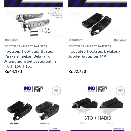
ke Wishlist
ke Wishlist
FOOTSTEP / KARET BARSTEP
FOOTSTEP / KARET BARSTEP
Footstep-Foot Step-Bustep-
Foot Step-Footstep Belakang
Pijakan-Injekan Belakang
Jupiter & Jupiter MX
Alumunium Set Suzuki Satria
FU-F 150-F150
Rp
44.170
Rp
32.750
Tambahkan
Tambahkan
ke Wishlist
ke Wishlist
STOK HABIS