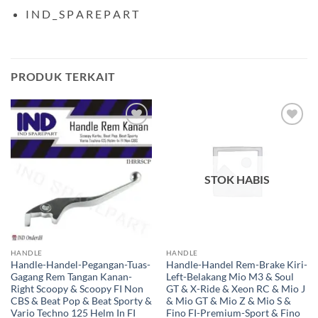
I N D _ S P A R E P A R T
PRODUK TERKAIT
Tambahkan
Tambahkan
ke Wishlist
ke Wishlist
STOK HABIS
HANDLE
HANDLE
Handle-Handel-Pegangan-Tuas-
Handle-Handel Rem-Brake Kiri-
Gagang Rem Tangan Kanan-
Left-Belakang Mio M3 & Soul
Right Scoopy & Scoopy FI Non
GT & X-Ride & Xeon RC & Mio J
CBS & Beat Pop & Beat Sporty &
& Mio GT & Mio Z & Mio S &
Vario Techno 125 Helm In FI
Fino FI-Premium-Sport & Fino