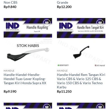
Non CBS
Grande
Rp
9.840
Rp
12.200
Tambahkan
Tambahkan
ke Wishlist
ke Wishlist
STOK HABIS
HANDLE
HANDLE
Handle-Handel-Hendle-
Handle-Handel Rem Tangan Kiri
Hendel-Tuas-Lever Kopling-
Vario CBS & Vario 125 CBS &
Tangan Kiri Honda Supra XX
Vario 150 CBS & Vario Techno
Karbu
Rp
9.590
Rp
11.250