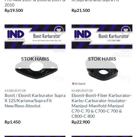
2010
Rp
19.500
Rp
21.500
Tambahkan
Tambahkan
ke Wishlist
ke Wishlist
STOK HABIS
STOK HABIS
KARBURATOR
KARBURATOR
Bonit / Ebonit Karburator Supra
Ebonit-Bonit-Fiber Karburator-
X 125/Karisma/Supra Fit
Karbu-Carburator-Insulator-
New/Revo Absolut
Manipul-Manifold-Manipol
C70-C 70 & C700-C 700 &
C800-C 800
Rp
1.450
Rp
22.900