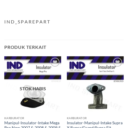
I N D _ S P A R E P A R T
PRODUK TERKAIT
Tambahkan
Tambahkan
ke Wishlist
ke Wishlist
STOK HABIS
KARBURATOR
KARBURATOR
Manipul-Insulator-Intake Mega
Insulator-Manipul-Intake Supra
Pro New 2007 & 2008 & 2009 &
X/Supra/Grand/Supra Fit