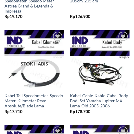
Spedometer-Speedo Meter
205cm-205 cm
Astrea Grand & Legenda &
Impressa
Rp
19.170
Rp
126.900
Tambahkan
Tambahkan
ke Wishlist
ke Wishlist
STOK HABIS
Kabel-Tali Speedometer-Speedo
Kabel-Cable-Kable-Cabel Body-
Meter-Kilometer Revo
Bodi Set Yamaha Jupiter MX
Absolute/Blade Lama
Lama-Old 2005-2006
Rp
17.710
Rp
178.700