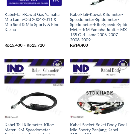
Kabel-Tali-Kawat Gas Yamaha
Kabel-Tali-Kawat Kilometer-
Mio Lama-Old 2004-2011 &
Speedometer-Spidometer-
Mio Soul & Mio Sporty & Fino
Spedometer-Kilo-Speedo-Spido
Karbu
Meter-KM Yamaha Jupiter MX
135 Old-Lama 2006-2007-
2008-2009
Rentang
Rp
15.430
–
Rp
15.720
Rp
14.400
harga:
Rp15.430
hingga
Rp15.720
Tambahkan
Tambahkan
ke Wishlist
ke Wishlist
STOK HABIS
Kabel-Tali Kilometer-Kiloe
Kabel-Socket-Soket Body-Bodi
Meter-KM-Speedometer-
Mio Sporty Panjang Kabel