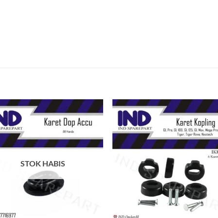
Tambahkan
Tambah
ke Wishlist
ke Wishl
STOK HABIS
+