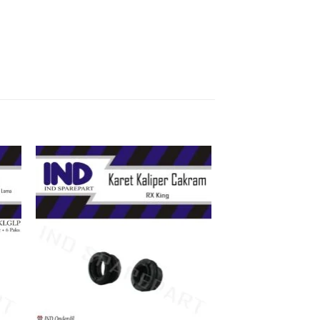
kan
Tambahkan
ist
ke Wishlist
+