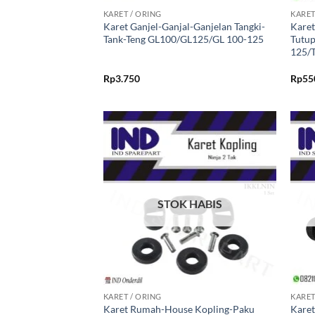
KARET / ORING
KARET
Karet Ganjel-Ganjal-Ganjelan Tangki-
Kare
Tank-Teng GL100/GL125/GL 100-125
Tutup
125/T
Rp
3.750
Rp
55
Tambahkan
ke Wishlist
STOK HABIS
+
+
KARET / ORING
KARET
Karet Rumah-House Kopling-Paku
Karet