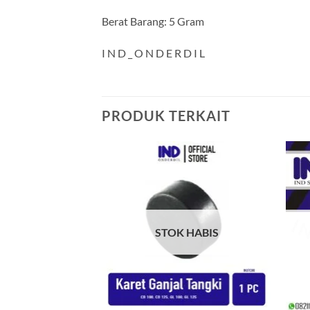
Berat Barang: 5 Gram
I N D _ O N D E R D I L
PRODUK TERKAIT
Tambahkan
ke Wishlist
STOK HABIS
+
+