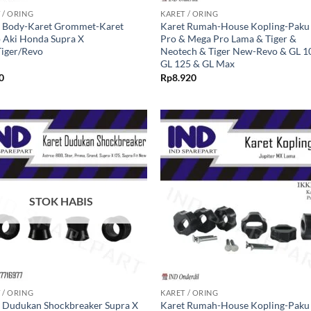
 / ORING
KARET / ORING
t Body-Karet Grommet-Karet
Karet Rumah-House Kopling-Paku
 Aki Honda Supra X
Pro & Mega Pro Lama & Tiger &
iger/Revo
Neotech & Tiger New-Revo & GL 1
GL 125 & GL Max
0
Rp
8.920
Tambahkan
Tambah
ke Wishlist
ke Wishl
STOK HABIS
+
 / ORING
KARET / ORING
 Dudukan Shockbreaker Supra X
Karet Rumah-House Kopling-Paku 