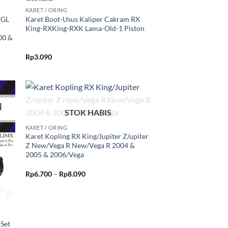
KARET / ORING
 GL
Karet Boot-Usus Kaliper Cakram RX
King-RXKing-RXK Lama-Old-1 Piston
00 &
Rp
3.090
kan
Tambahkan
+
STOK HABIS
ist
ke Wishlist
KARET / ORING
Karet Kopling RX King/Jupiter Z/upiter
Z New/Vega R New/Vega R 2004 &
2005 & 2006/Vega
Rentang
Rp
6.700
–
Rp
8.090
harga:
Rp6.700
hingga
Rp8.090
Set