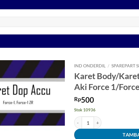
IND ONDERDIL
/
SPAREPART 
Karet Body/Kare
Tambahkan
Aki Force 1/Forc
ke Wishlist
500
Rp
Stok 10936
Kuantitas Karet Body/Karet Dop 
TAMBA