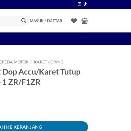
MASUK / DAFTAR
SEPEDA MOTOR
/
KARET / ORING
t Dop Accu/Karet Tutup
e 1 ZR/F1ZR
Accu/Karet Tutup Aki Force 1/Force 1 ZR/F1ZR
H KE KERANJANG