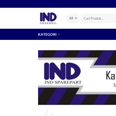
Skip
to
content
Pencarian
untuk:
KATEGORI