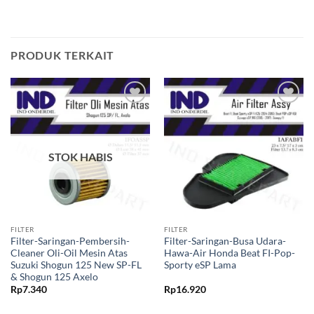
PRODUK TERKAIT
Tambahkan
Tambahkan
ke Wishlist
ke Wishlist
STOK HABIS
FILTER
FILTER
Filter-Saringan-Pembersih-
Filter-Saringan-Busa Udara-
Cleaner Oli-Oil Mesin Atas
Hawa-Air Honda Beat FI-Pop-
Suzuki Shogun 125 New SP-FL
Sporty eSP Lama
& Shogun 125 Axelo
Rp
7.340
Rp
16.920