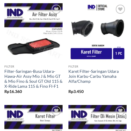
Tambahkan
Tambahkan
ke Wishlist
ke Wishlist
FILTER
FILTER
Filter-Saringan-Busa Udara-
Karet Filter-Saringan Udara
Hawa-Air Assy Mio J & Mio GT
Join Karbu-Carbu Yamaha
& Mio Fino & Soul GT Old 115 &
Alfa/Champ
X-Ride Lama 115 & Fino FI-F1
Rp
16.360
Rp
3.450
Tambahkan
Tambahkan
ke Wishlist
ke Wishlist