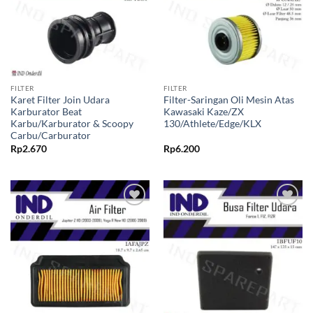
FILTER
FILTER
Karet Filter Join Udara
Filter-Saringan Oli Mesin Atas
Karburator Beat
Kawasaki Kaze/ZX
Karbu/Karburator & Scoopy
130/Athlete/Edge/KLX
Carbu/Carburator
Rp
2.670
Rp
6.200
Tambahkan
Tambahkan
ke Wishlist
ke Wishlist