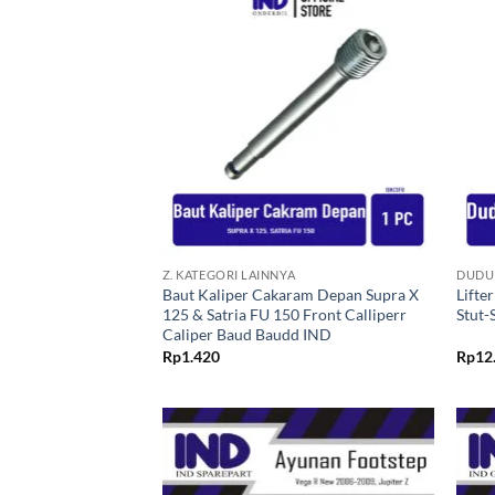
Tambahkan
ke Wishlist
+
+
Z. KATEGORI LAINNYA
DUDU
Baut Kaliper Cakaram Depan Supra X
Lifte
125 & Satria FU 150 Front Calliperr
Stut-
Caliper Baud Baudd IND
Rp
1.420
Rp
12
Tambahkan
ke Wishlist