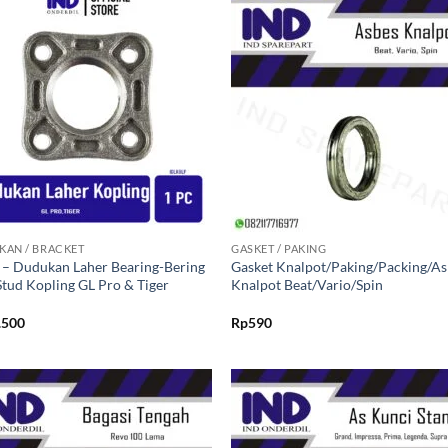
Tambahkan
Tambah
ke Wishlist
ke Wishl
+
KAN / BRACKET
GASKET / PAKING
r – Dudukan Laher Bearing-Bering
Gasket Knalpot/Paking/Packing/As
Stud Kopling GL Pro & Tiger
Knalpot Beat/Vario/Spin
.500
Rp
590
Tambahkan
Tambah
ke Wishlist
ke Wishl