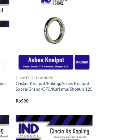
kan
Tambahkan
ist
ke Wishlist
+
Z. KATEGORI LAINNYA
bes
Gasket Knalpot/Paking/Asbes Knalpot
Supra/Grand/C70/Karisma/Shogun 125
Rp
590
kan
Tambahkan
ist
ke Wishlist