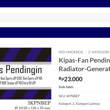
IND ONDERDIL
/
Z. KATEGORI
Kipas-Fan Pendi
Tambahkan
Radiator-Generat
ke Wishlist
23.000
Rp
Stok habis
SKU:
IKPNBEP
Kategori:
Z. Kategori Lainnya