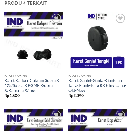
PRODUK TERKAIT
Tambahkan
Tambahkan
ke Wishlist
ke Wishlist
KARET / ORING
KARET / ORING
Karet Kaliper Cakram Supra X
Karet Ganjel-Ganjal-Ganjelan
125/Supra X PGMFI/Supra
Tangki-Tank-Teng RX King Lama-
X/Karisma X/Tiger
Old-New
Rp
1.500
Rp
3.090
Tambahkan
Tambahkan
ke Wishlist
ke Wishlist