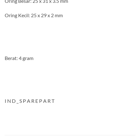
Oring Besar: 25 x 31 x 3.5 mm
Oring Kecil: 25 x 29 x 2 mm
Berat: 4 gram
I N D _ S P A R E P A R T