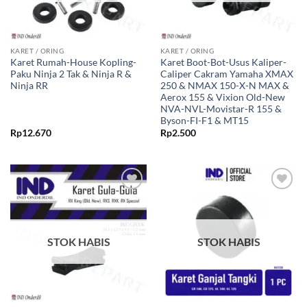
KARET / ORING
KARET / ORING
Karet Rumah-House Kopling-
Karet Boot-Bot-Usus Kaliper-
Paku Ninja 2 Tak & Ninja R &
Caliper Cakram Yamaha XMAX
Ninja RR
250 & NMAX 150-X-N MAX &
Aerox 155 & Vixion Old-New
NVA-NVL-Movistar-R 155 &
Byson-FI-F1 & MT15
Rp
12.670
Rp
2.500
Tambahkan
Tambahkan
ke Wishlist
ke Wishlist
STOK HABIS
STOK HABIS