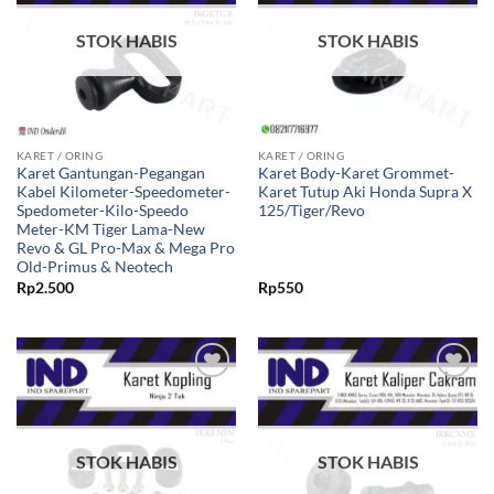
STOK HABIS
STOK HABIS
KARET / ORING
KARET / ORING
Karet Gantungan-Pegangan
Karet Body-Karet Grommet-
Kabel Kilometer-Speedometer-
Karet Tutup Aki Honda Supra X
Spedometer-Kilo-Speedo
125/Tiger/Revo
Meter-KM Tiger Lama-New
Revo & GL Pro-Max & Mega Pro
Old-Primus & Neotech
Rp
2.500
Rp
550
Tambahkan
Tambahkan
ke Wishlist
ke Wishlist
STOK HABIS
STOK HABIS