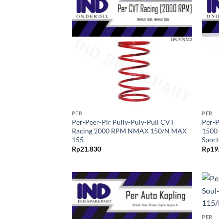
Tambahkan
ke Wishlist
+
+
PER
PER
Per-Peer-Pir Pully-Puly-Puli CVT
Per-P
Racing 2000 RPM NMAX 150/N MAX
1500
155
Sport
Rp
21.830
Rp
19
Tambahkan
+
ke Wishlist
PER