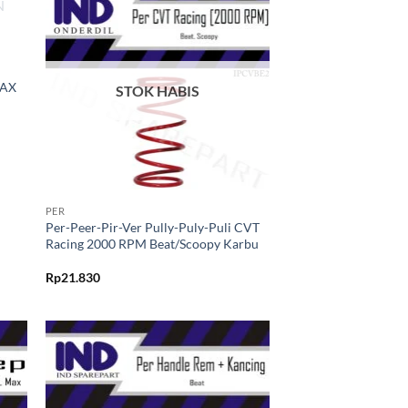
kan
Tambahkan
ist
ke Wishlist
MAX
STOK HABIS
+
PER
Per-Peer-Pir-Ver Pully-Puly-Puli CVT
Racing 2000 RPM Beat/Scoopy Karbu
Rp
21.830
kan
Tambahkan
ist
ke Wishlist