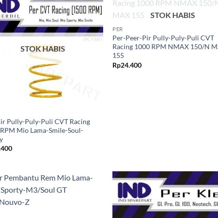
Tambahkan
Tambah
+
STOK HABIS
ke Wishlist
ke Wishl
PER
Per-Peer-Pir Pully-Puly-Puli CVT
Racing 1000 RPM NMAX 150/N 
STOK HABIS
155
Rp
24.400
ir Pully-Puly-Puli CVT Racing
 RPM Mio Lama-Smile-Soul-
y
.400
Tambahkan
Tambah
ke Wishlist
ke Wishl