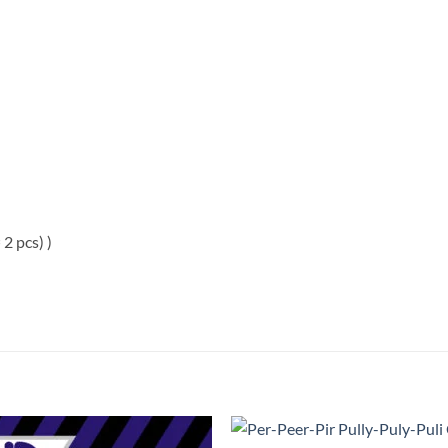
2 pcs) )