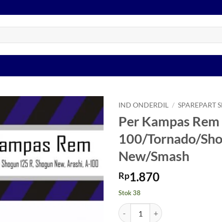
IND ONDERDIL
/
SPAREPART 
Per Kampas Rem
Tambahkan
100/Tornado/Sho
ke Wishlist
New/Smash
1.870
Rp
Stok 38
Kuantitas Per Kampas Rem RC-8