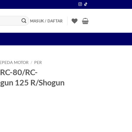
MASUK / DAFTAR
SEPEDA MOTOR
/
PER
 RC-80/RC-
gun 125 R/Shogun
0/RC-100/Tornado/Shogun 125 R/Shogun New/Smash