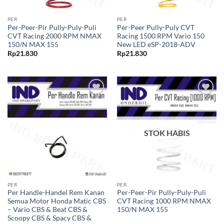
PER
PER
Per-Peer-Pir Pully-Puly-Puli
Per-Peer Pully-Puly CVT
CVT Racing 2000 RPM NMAX
Racing 1500 RPM Vario 150
150/N MAX 155
New LED eSP-2018-ADV
Rp
21.830
Rp
21.830
Tambahkan
Tambahkan
ke Wishlist
ke Wishlist
STOK HABIS
PER
PER
Per Handle-Handel Rem Kanan
Per-Peer-Pir Pully-Puly-Puli
Semua Motor Honda Matic CBS
CVT Racing 1000 RPM NMAX
– Vario CBS & Beat CBS &
150/N MAX 155
Scoopy CBS & Spacy CBS &