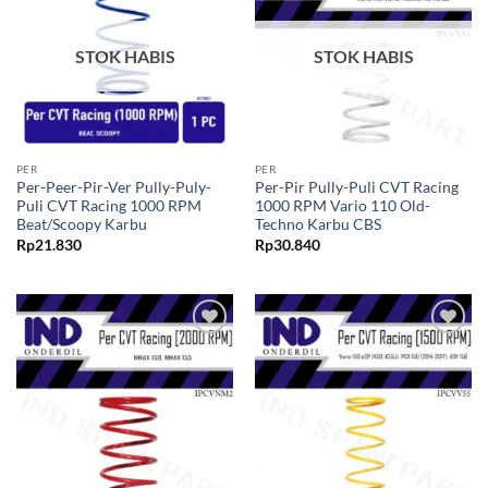
ke Wishlist
ke Wishlist
STOK HABIS
STOK HABIS
PER
PER
Per-Peer-Pir-Ver Pully-Puly-
Per-Pir Pully-Puli CVT Racing
Puli CVT Racing 1000 RPM
1000 RPM Vario 110 Old-
Beat/Scoopy Karbu
Techno Karbu CBS
Rp
21.830
Rp
30.840
Tambahkan
Tambahkan
ke Wishlist
ke Wishlist