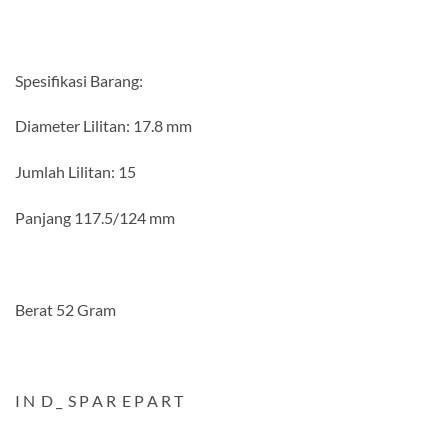
Spesifikasi Barang:
Diameter Lilitan: 17.8 mm
Jumlah Lilitan: 15
Panjang 117.5/124 mm
Berat 52 Gram
I N D _ S P A R E P A R T