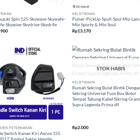
+
TRIKAN
KELISTRIKAN
uzuki Spin 125-Skywave-Skywafe-
Pulser-PickUp-Spull-Spul Mio Lam
fe-Skywive-Skydrive-Skydrife
Mio Sporty & Mio Soul
.900
Rp
13.170
Tambahkan
Tambah
ke Wishlist
ke Wishl
STOK HABIS
+
KELISTRIKAN
Rumah Sekring Bulat Bintik Denga
Sekring Universal Fuse Box Botol
Tempat Tabung Kabel Sikring Gran
Supra Legenda Prima dll
Rp
2.000
ORIS PETERNAKAN
e Switch Kanan Kiri Aerox 155
017 Tombol Saklar Hendle