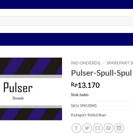
IND ONDERDIL
/
SPAREPART 
Pulser-Spull-Spu
Tambahkan
ke Wishlist
13.170
Rp
Stok habis
SKU:
IPKUSMS
Kategori:
Kelistrikan