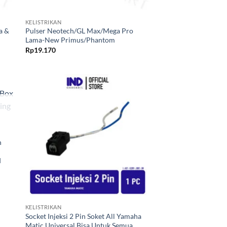
+
KELISTRIKAN
a &
Pulser Neotech/GL Max/Mega Pro
Lama-New Primus/Phantom
Rp
19.170
kan
Tambahkan
ist
ke Wishlist
n
d
+
KELISTRIKAN
Socket Injeksi 2 Pin Soket All Yamaha
Matic Universal Bisa Untuk Semua