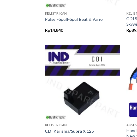
+
+
KELISTRIKAN
KELIS
CDI S
Pulser-Spull-Spul Beat & Vario
Skywi
Rp
14.840
Rp
89
Tambahkan
ke Wishlist
+
+
KELISTRIKAN
AKSES
Handl
CDI Karisma/Supra X 125
New 2