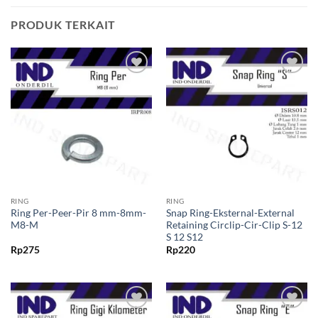
PRODUK TERKAIT
Tambahkan
Tambahkan
ke Wishlist
ke Wishlist
RING
RING
Ring Per-Peer-Pir 8 mm-8mm-
Snap Ring-Eksternal-External
M8-M
Retaining Circlip-Cir-Clip S-12
S 12 S12
Rp
275
Rp
220
Tambahkan
Tambahkan