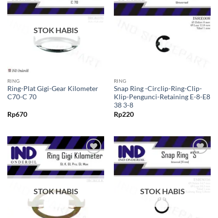
ke Wishlist
ke Wishlist
STOK HABIS
RING
RING
Ring-Plat Gigi-Gear Kilometer
Snap Ring -Circlip-Ring-Clip-
C70-C 70
Klip-Pengunci-Retaining E-8-E8
38 3-8
Rp
670
Rp
220
Tambahkan
Tambahkan
ke Wishlist
ke Wishlist
STOK HABIS
STOK HABIS