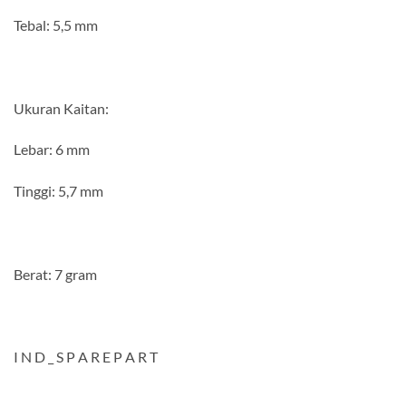
Tebal: 5,5 mm
Ukuran Kaitan:
Lebar: 6 mm
Tinggi: 5,7 mm
Berat: 7 gram
I N D _ S P A R E P A R T