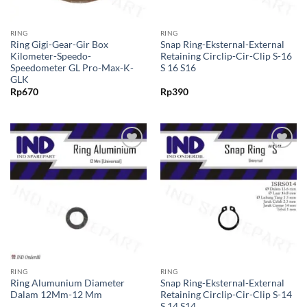
RING
RING
Ring Gigi-Gear-Gir Box
Snap Ring-Eksternal-External
Kilometer-Speedo-
Retaining Circlip-Cir-Clip S-16
Speedometer GL Pro-Max-K-
S 16 S16
GLK
Rp
670
Rp
390
Tambahkan
Tambahkan
ke Wishlist
ke Wishlist
RING
RING
Ring Alumunium Diameter
Snap Ring-Eksternal-External
Dalam 12Mm-12 Mm
Retaining Circlip-Cir-Clip S-14
S 14 S14