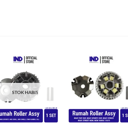
Tambahkan
Tambah
ke Wishlist
ke Wishl
STOK HABIS
+