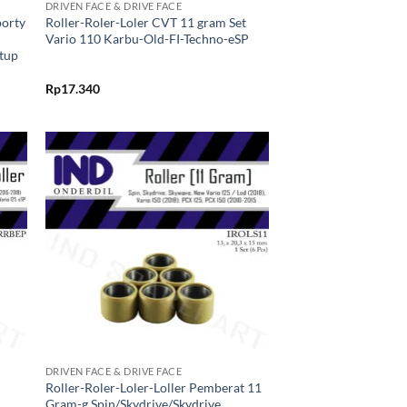
DRIVEN FACE & DRIVE FACE
porty
Roller-Roler-Loler CVT 11 gram Set
Vario 110 Karbu-Old-FI-Techno-eSP
tup
Rp
17.340
kan
Tambahkan
ist
ke Wishlist
+
DRIVEN FACE & DRIVE FACE
Roller-Roler-Loler-Loller Pemberat 11
t
Gram-g Spin/Skydrive/Skydrive