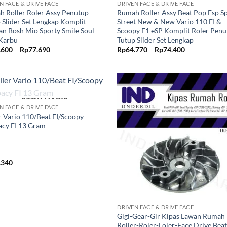
N FACE & DRIVE FACE
DRIVEN FACE & DRIVE FACE
 Roller Roler Assy Penutup
Rumah Roller Assy Beat Pop Esp S
 Slider Set Lengkap Komplit
Street New & New Vario 110 FI &
n Bosh Mio Sporty Smile Soul
Scoopy F1 eSP Komplit Roler Penu
 Karbu
Tutup Slider Set Lengkap
Rentang
Rentang
.600
–
Rp
77.690
Rp
64.770
–
Rp
74.400
harga:
harga:
Rp65.600
Rp64.770
hingga
hingga
Rp77.690
Rp74.400
STOK HABIS
Tambahkan
Tambah
N FACE & DRIVE FACE
ke Wishlist
ke Wishl
r Vario 110/Beat FI/Scoopy
acy FI 13 Gram
.340
+
DRIVEN FACE & DRIVE FACE
Gigi-Gear-Gir Kipas Lawan Rumah
Roller-Roler-Loler-Face Drive Bea