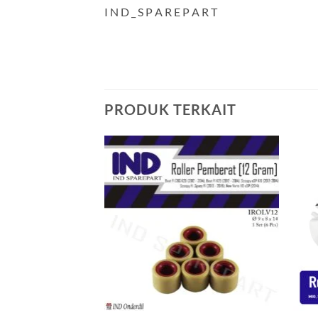
I N D _ S P A R E P A R T
PRODUK TERKAIT
Tambahkan
ke Wishlist
+
+