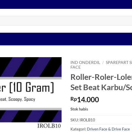
IND ONDERDIL
/
SPAREPART 
FACE
Roller-Roler-Lole
Tambahkan
ke Wishlist
Set Beat Karbu/
14.000
Rp
Stok habis
SKU:
IROLB10
Kategori:
Driven Face & Drive Face