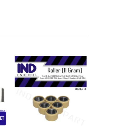
kan
Tambahkan
ist
ke Wishlist
+