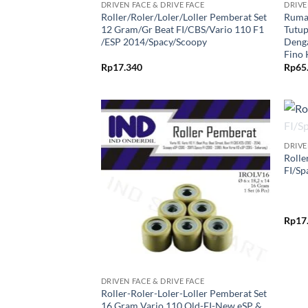
DRIVEN FACE & DRIVE FACE
DRIVE
Roller/Roler/Loler/Loller Pemberat Set
Rumah
12 Gram/Gr Beat FI/CBS/Vario 110 F1
Tutup
/ESP 2014/Spacy/Scoopy
Denga
Fino
Rp
17.340
Rp
65
+
Tambahkan
DRIVE
ke Wishlist
Rolle
FI/Sp
Rp
17
+
DRIVEN FACE & DRIVE FACE
Roller-Roler-Loler-Loller Pemberat Set
16 Gram Vario 110 Old-FI-New eSP &