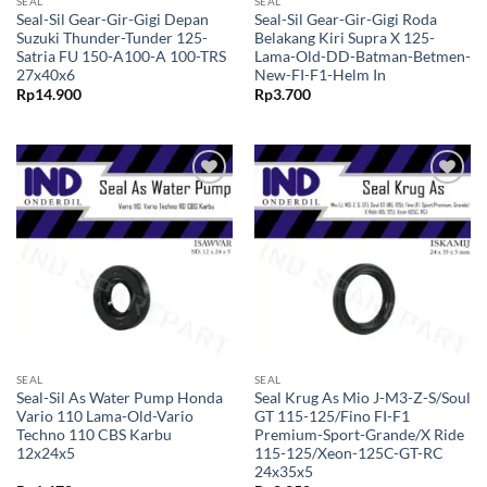
SEAL
SEAL
Seal-Sil Gear-Gir-Gigi Depan
Seal-Sil Gear-Gir-Gigi Roda
Suzuki Thunder-Tunder 125-
Belakang Kiri Supra X 125-
Satria FU 150-A100-A 100-TRS
Lama-Old-DD-Batman-Betmen-
27x40x6
New-FI-F1-Helm In
Rp
14.900
Rp
3.700
Tambahkan
Tambahkan
ke Wishlist
ke Wishlist
SEAL
SEAL
Seal-Sil As Water Pump Honda
Seal Krug As Mio J-M3-Z-S/Soul
Vario 110 Lama-Old-Vario
GT 115-125/Fino FI-F1
Techno 110 CBS Karbu
Premium-Sport-Grande/X Ride
12x24x5
115-125/Xeon-125C-GT-RC
24x35x5