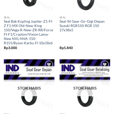
SEAL
SEAL
Seal Bak Kopling Jupiter-Z1-FI-
Seal-Sil Gear-Gir-Gigi Depan
Z F1-MX Old-New-King
Suzuki RGR150-RGR 150
150/Vega-R-New-ZR-RR/Force
27x38x5
FI-F1/Crypton/Vixion Lama-
New NVL-NVA-150-
R155/Byson Karbu-FI 10x18x6
Rp
3.000
Rp
5.840
Tambahkan
Tambahkan
ke Wishlist
ke Wishlist
STOK HABIS
STOK HABIS