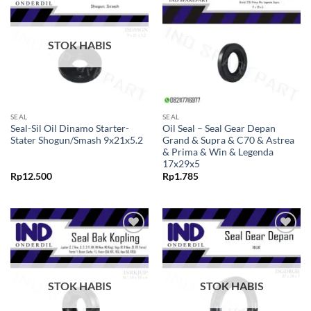
Tambahkan
Tambahkan
ke Wishlist
ke Wishlist
STOK HABIS
SEAL
SEAL
Seal-Sil Oil Dinamo Starter-
Oil Seal – Seal Gear Depan
Stater Shogun/Smash 9x21x5.2
Grand & Supra & C70 & Astrea
& Prima & Win & Legenda
17x29x5
Rp
12.500
Rp
1.785
Tambahkan
Tambahkan
ke Wishlist
ke Wishlist
STOK HABIS
STOK HABIS