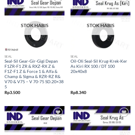
Tambahkan
Tambahkan
ke Wishlist
ke Wishlist
STOK HABIS
STOK HABIS
SEAL
SEAL
Seal-Sil Gear-Gir-Gigi Depan
Oil-Oli Seal-Sil Krug-Krek-Ker
F1ZR-F1 ZR & RXZ-RX Z &
As Kiri RX 100 / DT 100
F1Z-F1 Z & Force 1 & Alfa &
20x40x8
Champ & Sigma & RZR-RZ R&
V70 & V75 – V 70-75 SD.20×38
5
Rp
3.500
Rp
8.340
Tambahkan
Tambahkan
ke Wishlist
ke Wishlist