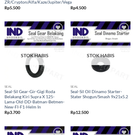
ZR/Crypton/Alfa/Kaze/Jupiter/Vega
Rp
5.500
Rp
4.500
Tambahkan
Tambahkan
ke Wishlist
ke Wishlist
STOK HABIS
STOK HABIS
SEAL
SEAL
Seal-Sil Gear-Gir-Gigi Roda
Seal-Sil Oil Dinamo Starter-
Belakang Kiri Supra X 125-
Stater Shogun/Smash 9x21x5.2
Lama-Old-DD-Batman-Betmen-
New-FI-F1-Helm In
Rp
3.700
Rp
12.500