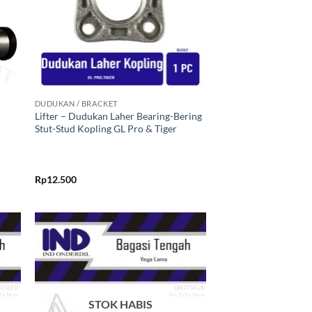
+
DUDUKAN / BRACKET
Lifter – Dudukan Laher Bearing-Bering
Stut-Stud Kopling GL Pro & Tiger
Rp
12.500
kan
Tambahkan
ist
ke Wishlist
STOK HABIS