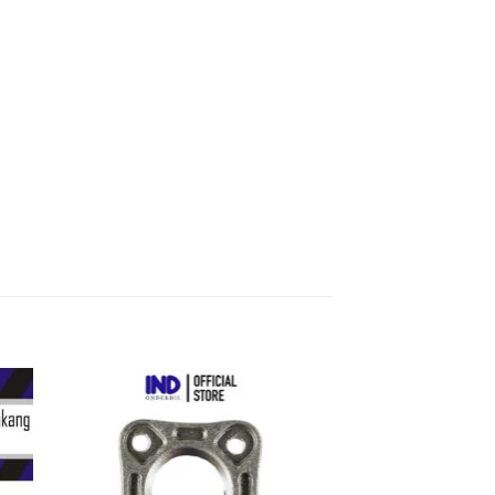
kan
Tambahkan
ist
ke Wishlist