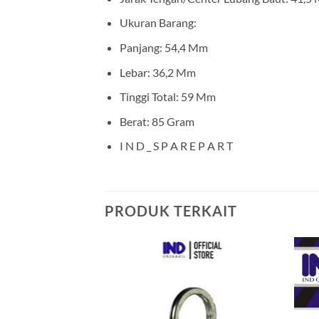
Ukuran Barang:
Panjang: 54,4 Mm
Lebar: 36,2 Mm
Tinggi Total: 59 Mm
Berat: 85 Gram
I N D _ S P A R E P A R T
PRODUK TERKAIT
Tambahkan
ke Wishlist