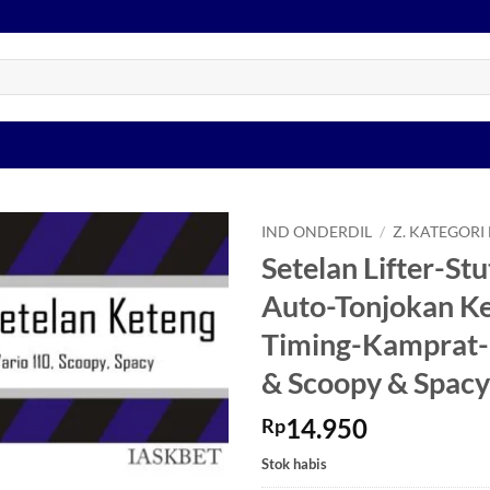
IND ONDERDIL
/
Z. KATEGORI
Setelan Lifter-St
Tambahkan
Auto-Tonjokan Ke
ke Wishlist
Timing-Kamprat-
& Scoopy & Spacy
14.950
Rp
Stok habis