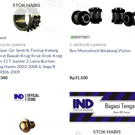
STOK HABIS
+
TEGORI LAINNYA
Z. KATEGORI LAINNYA
Gear-Gir Sentrik-Timing-Keteng
Bos Monoshock Belakang Vixion
rat Bawah Krug-Kruk-Krek-Kreg-
s 15 T Jupiter Z Lama Burhan-
ng Hantu 2003-2008 & Vega R
2006-2009
.340
Rp
31.500
Tambahkan
Tambah
ke Wishlist
ke Wishl
STOK HABIS