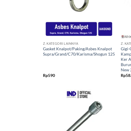
+
+
Z. KATEGORI LAINNYA
Z. KA
Gasket Knalpot/Paking/Asbes Knalpot
Gigi-
Supra/Grand/C70/Karisma/Shogun 125
Kamp
Ker A
Buru
New 
Rp
590
Rp
58
Tambahkan
ke Wishlist