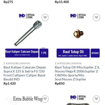
Rp
275
Rp
15.400
Tambahkan
Tambahkan
ke Wishlist
ke Wishlist
Z. KATEGORI LAINNYA
Z. KATEGORI LAINNYA
Baut Kaliper Cakaram Depan
Baut Tutup Oli Mio/Jupiter Z &
Supra X 125 & Satria FU 150
Nouvo/Vega R 2006/Jupiter Z
Front Calliperr Caliper Baud
CW/Mio Sporty/Mio
Baudd IND
Soul/Nouvo Z/Jupiter
Rp
1.420
Rp
850