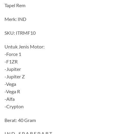
Tapel Rem
Merk: IND
SKU: ITRMF10
Untuk Jenis Motor:
-Force 1
-F1ZR
-Jupiter
-Jupiter Z
-Vega
-Vega R
-Alfa
-Crypton
Berat: 40 Gram
I N D _ S P A R E P A R T