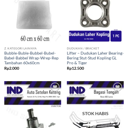
Tambahkan
Tambahkan
ke Wishlist
ke Wishlist
Z. KATEGORI LAINNYA
DUDUKAN / BRACKET
Bubble-Buble-Bubbel-Bubel-
Lifter – Dudukan Laher Bearing-
Babel-Babbel Wrap-Wrep-Rep
Bering Stut-Stud Kopling GL
Tambahan 60x60cm
Pro & Tiger
Rp
2.000
Rp
12.500
Tambahkan
Tambahkan
ke Wishlist
ke Wishlist
STOK HABIS