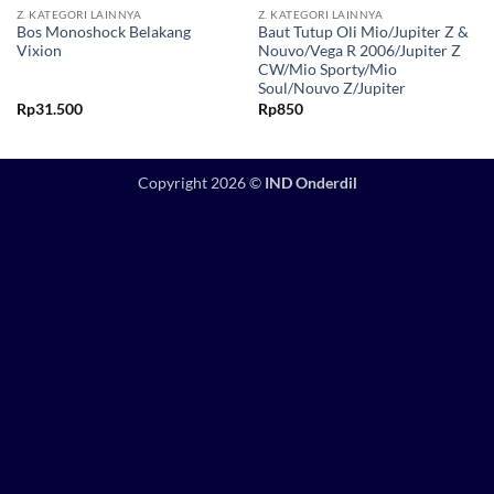
Z. KATEGORI LAINNYA
Z. KATEGORI LAINNYA
Bos Monoshock Belakang
Baut Tutup Oli Mio/Jupiter Z &
Vixion
Nouvo/Vega R 2006/Jupiter Z
CW/Mio Sporty/Mio
Soul/Nouvo Z/Jupiter
Rp
31.500
Rp
850
Copyright 2026 ©
IND Onderdil