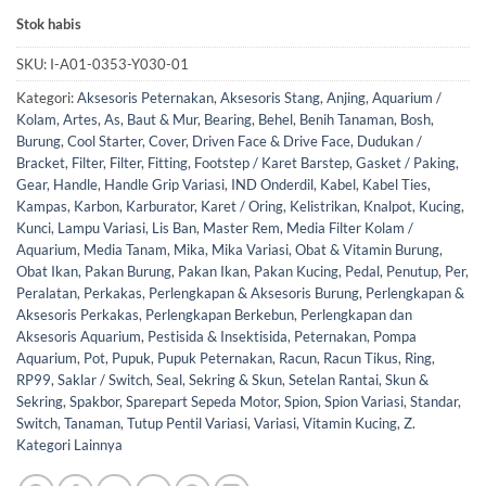
Stok habis
SKU:
I-A01-0353-Y030-01
Kategori:
Aksesoris Peternakan
,
Aksesoris Stang
,
Anjing
,
Aquarium /
Kolam
,
Artes
,
As
,
Baut & Mur
,
Bearing
,
Behel
,
Benih Tanaman
,
Bosh
,
Burung
,
Cool Starter
,
Cover
,
Driven Face & Drive Face
,
Dudukan /
Bracket
,
Filter
,
Filter
,
Fitting
,
Footstep / Karet Barstep
,
Gasket / Paking
,
Gear
,
Handle
,
Handle Grip Variasi
,
IND Onderdil
,
Kabel
,
Kabel Ties
,
Kampas
,
Karbon
,
Karburator
,
Karet / Oring
,
Kelistrikan
,
Knalpot
,
Kucing
,
Kunci
,
Lampu Variasi
,
Lis Ban
,
Master Rem
,
Media Filter Kolam /
Aquarium
,
Media Tanam
,
Mika
,
Mika Variasi
,
Obat & Vitamin Burung
,
Obat Ikan
,
Pakan Burung
,
Pakan Ikan
,
Pakan Kucing
,
Pedal
,
Penutup
,
Per
,
Peralatan
,
Perkakas
,
Perlengkapan & Aksesoris Burung
,
Perlengkapan &
Aksesoris Perkakas
,
Perlengkapan Berkebun
,
Perlengkapan dan
Aksesoris Aquarium
,
Pestisida & Insektisida
,
Peternakan
,
Pompa
Aquarium
,
Pot
,
Pupuk
,
Pupuk Peternakan
,
Racun
,
Racun Tikus
,
Ring
,
RP99
,
Saklar / Switch
,
Seal
,
Sekring & Skun
,
Setelan Rantai
,
Skun &
Sekring
,
Spakbor
,
Sparepart Sepeda Motor
,
Spion
,
Spion Variasi
,
Standar
,
Switch
,
Tanaman
,
Tutup Pentil Variasi
,
Variasi
,
Vitamin Kucing
,
Z.
Kategori Lainnya