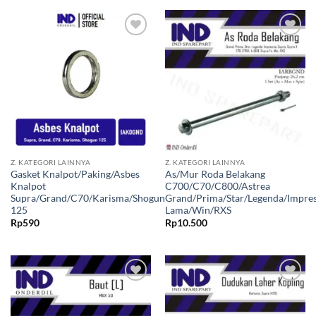
Tambahkan
Tambahkan
ke Wishlist
ke Wishlist
Z. KATEGORI LAINNYA
Z. KATEGORI LAINNYA
Gasket Knalpot/Paking/Asbes
As/Mur Roda Belakang
Knalpot
C700/C70/C800/Astrea
Supra/Grand/C70/Karisma/Shogun
Grand/Prima/Star/Legenda/Impres
125
Lama/Win/RXS
Rp
590
Rp
10.500
Tambahkan
Tambahkan
ke Wishlist
ke Wishlist