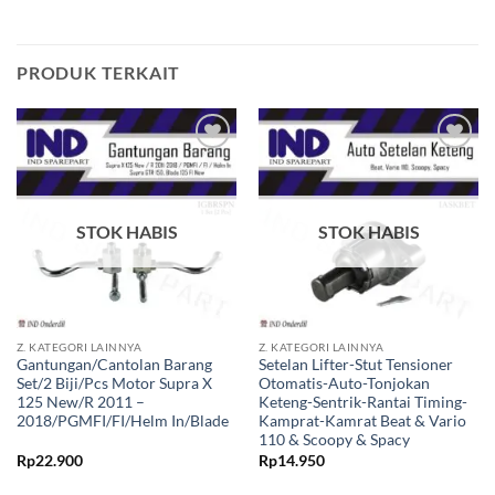
PRODUK TERKAIT
Tambahkan
Tambahkan
ke Wishlist
ke Wishlist
STOK HABIS
STOK HABIS
Z. KATEGORI LAINNYA
Z. KATEGORI LAINNYA
Gantungan/Cantolan Barang
Setelan Lifter-Stut Tensioner
Set/2 Biji/Pcs Motor Supra X
Otomatis-Auto-Tonjokan
125 New/R 2011 –
Keteng-Sentrik-Rantai Timing-
2018/PGMFI/FI/Helm In/Blade
Kamprat-Kamrat Beat & Vario
110 & Scoopy & Spacy
Rp
22.900
Rp
14.950