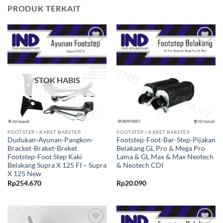
PRODUK TERKAIT
Tambahkan
Tambahkan
ke Wishlist
ke Wishlist
STOK HABIS
FOOTSTEP / KARET BARSTEP
FOOTSTEP / KARET BARSTEP
Dudukan-Ayunan-Pangkon-
Footstep-Foot-Bar-Step-Pijakan
Bracket-Braket-Breket
Belakang GL Pro & Mega Pro
Footstep-Foot Step Kaki
Lama & GL Max & Max Neotech
Belakang Supra X 125 FI – Supra
& Neotech CDI
X 125 New
Rp
254.670
Rp
20.090