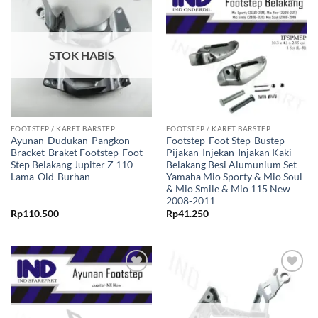
Tambahkan
Tambahkan
ke Wishlist
ke Wishlist
STOK HABIS
FOOTSTEP / KARET BARSTEP
FOOTSTEP / KARET BARSTEP
Ayunan-Dudukan-Pangkon-
Footstep-Foot Step-Bustep-
Bracket-Braket Footstep-Foot
Pijakan-Injekan-Injakan Kaki
Step Belakang Jupiter Z 110
Belakang Besi Alumunium Set
Lama-Old-Burhan
Yamaha Mio Sporty & Mio Soul
& Mio Smile & Mio 115 New
2008-2011
Rp
110.500
Rp
41.250
Tambahkan
Tambahkan
ke Wishlist
ke Wishlist