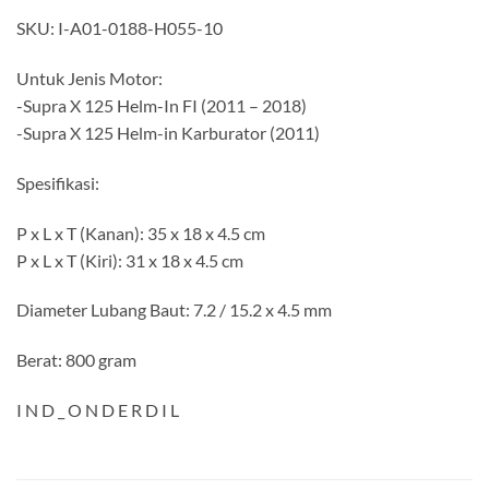
SKU: I-A01-0188-H055-10
Untuk Jenis Motor:
-Supra X 125 Helm-In FI (2011 – 2018)
-Supra X 125 Helm-in Karburator (2011)
Spesifikasi:
P x L x T (Kanan): 35 x 18 x 4.5 cm
P x L x T (Kiri): 31 x 18 x 4.5 cm
Diameter Lubang Baut: 7.2 / 15.2 x 4.5 mm
Berat: 800 gram
I N D _ O N D E R D I L