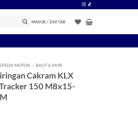
MASUK / DAFTAR
SEPEDA MOTOR
/
BAUT & MUR
Piringan Cakram KLX
Tracker 150 M8x15-
-M
gan Cakram KLX 150/D-Tracker-DTracker 150 M8x15-8x15-8 x 15-M8-M