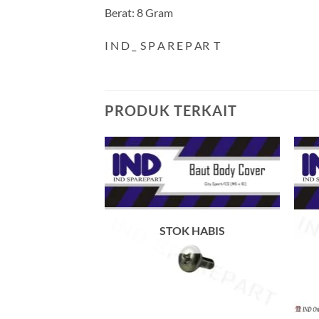
Berat: 8 Gram
I N D _ S P A R E P AR T
PRODUK TERKAIT
Tambahkan
ke Wishlist
STOK HABIS
+
+