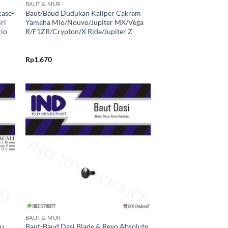
BAUT & MUR
case-
Baut/Baud Dudukan Kaliper Cakram
ri
Yamaha Mio/Nouvo/Jupiter MX/Vega
rio
R/F1ZR/Crypton/X Ride/Jupiter Z
Rp
1.670
kan
Tambahkan
ist
ke Wishlist
+
BAUT & MUR
cu
Baut-Baud Dasi Blade & Revo Absolute