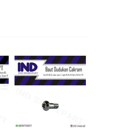
kan
Tambahkan
ist
ke Wishlist
+