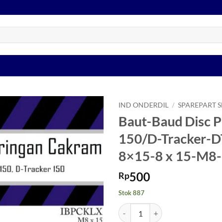
IND ONDERDIL
/
SPAREPART 
Baut-Baud Disc 
Tambahkan
150/D-Tracker-D
ke Wishlist
8×15-8 x 15-M8
500
Rp
Stok 887
Kuantitas Baut-Baud Disc Pirin