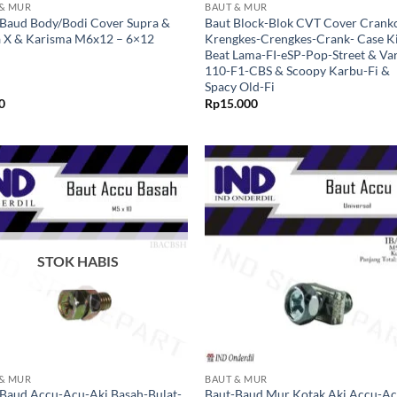
 & MUR
BAUT & MUR
Baud Body/Bodi Cover Supra &
Baut Block-Blok CVT Cover Crank
 X & Karisma M6x12 – 6×12
Krengkes-Crengkes-Crank- Case Ki
Beat Lama-FI-eSP-Pop-Street & Va
110-F1-CBS & Scoopy Karbu-Fi &
Spacy Old-Fi
0
Rp
15.000
Tambahkan
Tambah
ke Wishlist
ke Wishl
STOK HABIS
+
 & MUR
BAUT & MUR
Baud Accu-Acu-Aki Basah-Bulat-
Baut-Baud Mur Kotak Aki Accu-A