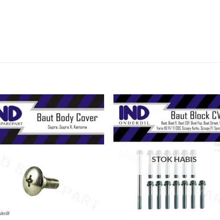
Tambahkan
Tambah
ke Wishlist
ke Wishl
STOK HABIS
+