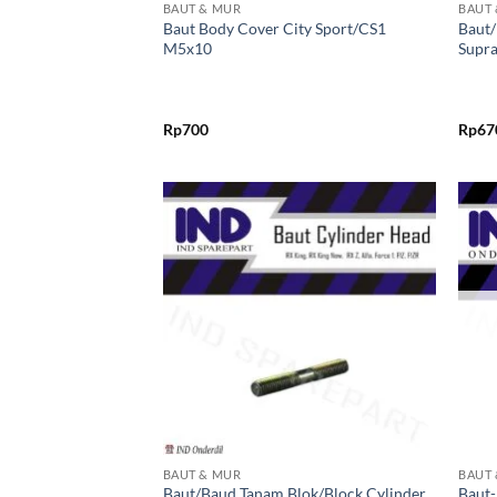
BAUT & MUR
BAUT
Baut Body Cover City Sport/CS1
Baut/
M5x10
Supra
Rp
700
Rp
67
Tambahkan
ke Wishlist
+
+
BAUT & MUR
BAUT
Baut/Baud Tanam Blok/Block Cylinder
Baut-