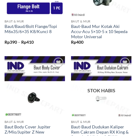
BAUT & MUR
BAUT & MUR
Baut/Baud/Bolt Flange/Topi
Baut-Baud Mur Kotak Aki
M6x35/6×35 K8/Kunci 8
Accu-Acu 5×10-5 x 10 Sepeda
Motor Universal
Rentang
Rp
390
–
Rp
410
Rp
400
harga:
Rp390
hingga
Rp410
Tambahkan
Tambahkan
ke Wishlist
ke Wishlist
STOK HABIS
BAUT & MUR
BAUT & MUR
Baut Body Cover Jupiter
Baut-Baud Dudukan Kaliper
Z/Mio/Jupiter Z New
Rem Cakram Depan RX King &