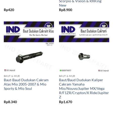
Scorpio & Vixion & RXKing
New
Rp
420
Rp
8.900
Tambahkan
Tambahkan
ke Wishlist
ke Wishlist
BAUT & MUR
BAUT & MUR
Baut-Baud Dudukan Cakram
Baut/Baud Dudukan Kaliper
Atas Mio 2005-2007 & Mio
Cakram Yamaha
Sporty & Mio Soul
Mio/Nouvo/Jupiter MX/Vega
R/F1ZR/Crypton/X Ride/Jupiter
Z
Rp
8.340
Rp
1.670