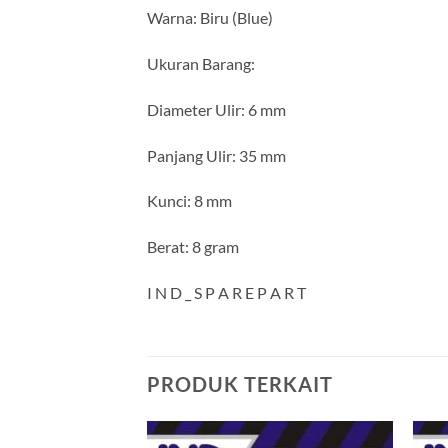
Warna: Biru (Blue)
Ukuran Barang:
Diameter Ulir: 6 mm
Panjang Ulir: 35 mm
Kunci: 8 mm
Berat: 8 gram
I N D _ S P A R E P A R T
PRODUK TERKAIT