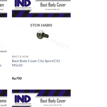
kan
Tambahkan
ist
ke Wishlist
STOK HABIS
+
BAUT & MUR
Baut Body Cover City Sport/CS1
&
M5x10
Rp
700
kan
Tambahkan
ist
ke Wishlist