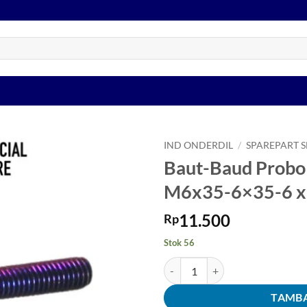
IND ONDERDIL
/
SPAREPART 
Baut-Baud Probol
Tambahkan
M6x35-6×35-6 x 
ke Wishlist
11.500
Rp
Stok 56
Kuantitas Baut-Baud Probolt-Pro
TAMBA