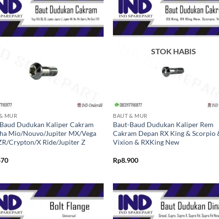
Tambahkan
Tambah
ke Wishlist
ke Wishl
STOK HABIS
+
 & MUR
BAUT & MUR
/Baud Dudukan Kaliper Cakram
Baut-Baud Dudukan Kaliper Rem
ha Mio/Nouvo/Jupiter MX/Vega
Cakram Depan RX King & Scorpio 
R/Crypton/X Ride/Jupiter Z
Vixion & RXKing New
670
Rp
8.900
Tambahkan
Tambah
ke Wishlist
ke Wishl