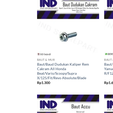
Tambahkan
ke Wishlist
+
+
BAUT & MUR
BAUT
Baut/Baud Dudukan Kaliper Rem
Baut
Cakram All Honda
Yama
Beat/Vario/Scoopy/Supra
R/F1Z
X/125/Fit/Revo Absolute/Blade
Rp
1.300
Rp
1.
Tambahkan
ke Wishlist