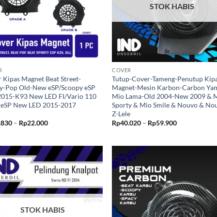
STOK HABIS
+
R
COVER
 Kipas Magnet Beat Street-
Tutup-Cover-Tameng-Penutup Kip
ty-Pop Old-New eSP/Scoopy eSP
Magnet-Mesin Karbon-Carbon Ya
2015-K93 New LED FI/Vario 110
Mio Lama-Old 2004-New 2009 & 
1 eSP New LED 2015-2017
Sporty & Mio Smile & Nouvo & No
Z-Lele
Rentang
Rentang
.830
–
Rp
22.000
Rp
40.020
–
Rp
59.900
harga:
harga:
Rp11.830
Rp40.020
hingga
hingga
Rp22.000
Rp59.900
Tambahkan
Tambah
ke Wishlist
ke Wishl
STOK HABIS