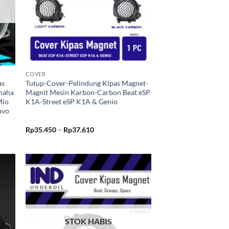
+
COVER
as
Tutup-Cover-Pelindung Kipas Magnet-
maha
Magnit Mesin Karbon-Carbon Beat eSP
Mio
K1A-Street eSP K1A & Genio
uvo
Rentang
Rp
35.450
–
Rp
37.610
harga:
Rp35.450
hingga
Rp37.610
kan
Tambahkan
ist
ke Wishlist
STOK HABIS