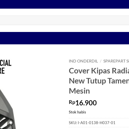
IND ONDERDIL
/
SPAREPART 
Cover Kipas Rad
Tambahkan
New Tutup Tamen
ke Wishlist
Mesin
16.900
Rp
Stok habis
SKU:
I-A01-0138-H037-01