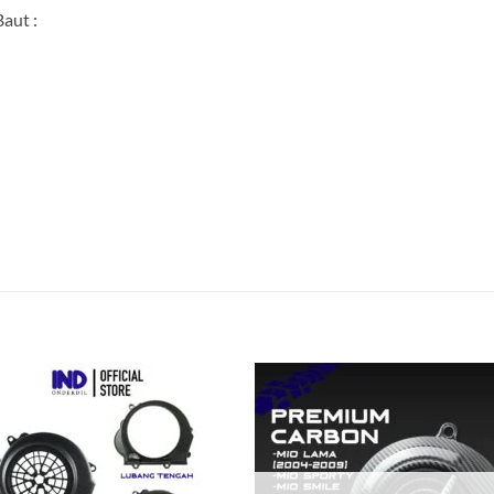
Baut :
Tambahkan
Tambah
ke Wishlist
ke Wishl