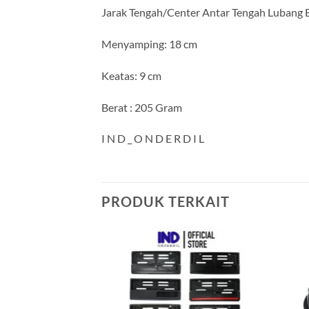
Jarak Tengah/Center Antar Tengah Lubang 
Menyamping: 18 cm
Keatas: 9 cm
Berat : 205 Gram
I N D _ O N D E R D I L
PRODUK TERKAIT
Tambahkan
ke Wishlist