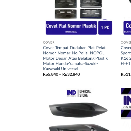
+
+
COVER
COVE
Cover-Tempat-Dudukan Plat-Pelat
Cover
Nomor-Nomer-No Polisi-NOPOL
Spor
Motor Depan Atau Belakang Plastik
K16 
Motor Honda-Yamaha-Suzuki-
FI-F
Kawasaki Universal
Rentang
Rp
5.840
–
Rp
32.840
Rp
11
harga:
Rp5.840
hingga
Rp32.840
Tambahkan
ke Wishlist