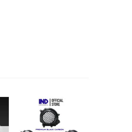
kan
Tambahkan
ist
ke Wishlist