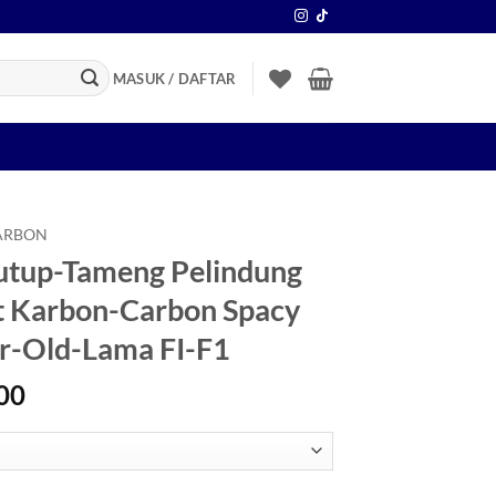
MASUK / DAFTAR
ARBON
utup-Tameng Pelindung
t Karbon-Carbon Spacy
r-Old-Lama FI-F1
Rentang
00
harga:
Rp89.900
hingga