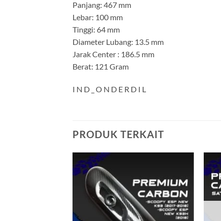
Panjang: 467 mm
Lebar: 100 mm
Tinggi: 64 mm
Diameter Lubang: 13.5 mm
Jarak Center : 186.5 mm
Berat: 121 Gram
I N D _ O N D E R D I L
PRODUK TERKAIT
Tambahkan
ke Wishlist