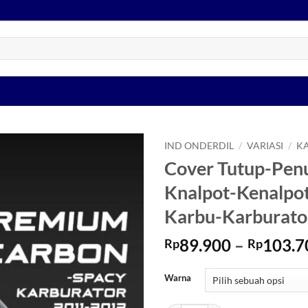
IND ONDERDIL
/
VARIASI
/
K
Cover Tutup-Pen
Tambahkan
Knalpot-Kenalpo
ke Wishlist
Karbu-Karburato
89.900
–
103.7
Rp
Rp
Warna