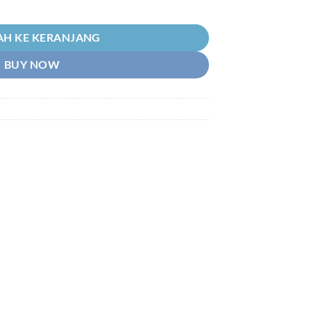
Rp103.700
Tameng Pelindung Knalpot-Kenalpot Karbon-Carbon Spacy Karbu-Karbu
H KE KERANJANG
BUY NOW