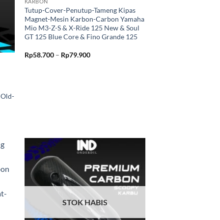
KARBON
Tutup-Cover-Penutup-Tameng Kipas
Magnet-Mesin Karbon-Carbon Yamaha
Mio M3-Z-S & X-Ride 125 New & Soul
GT 125 Blue Core & Fino Grande 125
Rentang
Rp
58.700
–
Rp
79.900
harga:
Rp58.700
hingga
Rp79.900
 Old-
kan
Tambahkan
ist
ke Wishlist
STOK HABIS