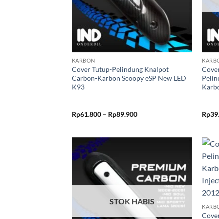
+
+
KARBON
KARB
Cover Tutup-Pelindung Knalpot
Cove
Carbon-Karbon Scoopy eSP New LED
Pelin
K93
Karbo
Rentang
Rp
61.800
–
Rp
89.900
Rp
39
harga:
Rp61.800
hingga
Rp89.900
Tambahkan
ke Wishlist
+
STOK HABIS
KARB
Cove