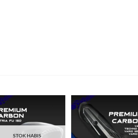
Tambahkan
Tambah
ke Wishlist
ke Wishl
STOK HABIS