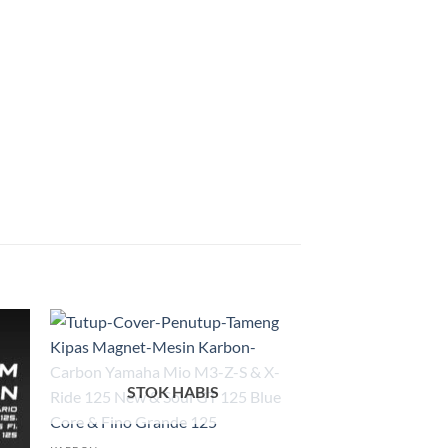
kan
Tambahkan
ist
ke Wishlist
STOK HABIS
+