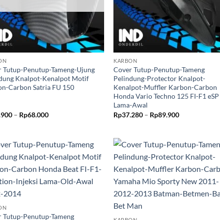
+
ON
KARBON
r Tutup-Penutup-Tameng-Ujung
Cover Tutup-Penutup-Tameng
dung Knalpot-Kenalpot Motif
Pelindung-Protector Knalpot-
n-Carbon Satria FU 150
Kenalpot-Muffler Karbon-Carbon
Honda Vario Techno 125 FI-F1 eSP
Lama-Awal
Rentang
Rentang
.900
–
Rp
68.000
Rp
37.280
–
Rp
89.900
harga:
harga:
Rp39.900
Rp37.280
hingga
hingga
Rp68.000
Rp89.900
Tambahkan
Tambah
ke Wishlist
ke Wishl
+
ON
r Tutup-Penutup-Tameng
KARBON