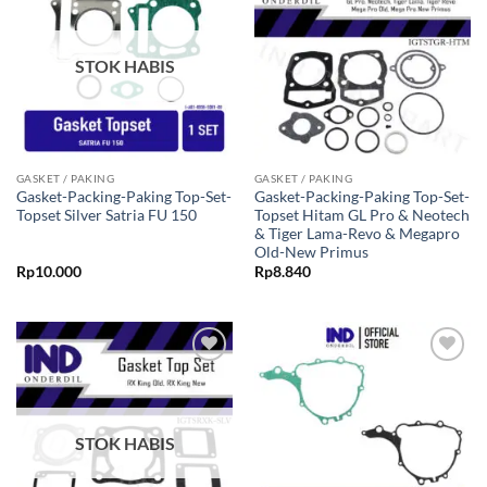
ke Wishlist
ke Wishlist
STOK HABIS
GASKET / PAKING
GASKET / PAKING
Gasket-Packing-Paking Top-Set-
Gasket-Packing-Paking Top-Set-
Topset Silver Satria FU 150
Topset Hitam GL Pro & Neotech
& Tiger Lama-Revo & Megapro
Old-New Primus
Rp
10.000
Rp
8.840
Tambahkan
Tambahkan
ke Wishlist
ke Wishlist
STOK HABIS