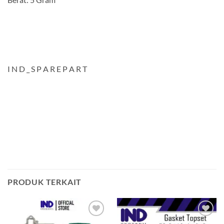
I N D _ S P A R E P A R T
PRODUK TERKAIT
Tambahkan
Tambahkan