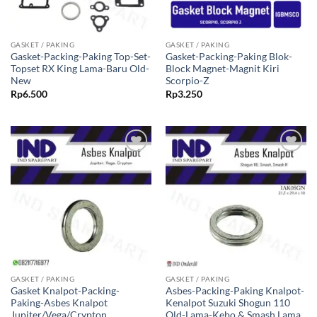
GASKET / PAKING
GASKET / PAKING
Gasket-Packing-Paking Top-Set-
Gasket-Packing-Paking Blok-
Topset RX King Lama-Baru Old-
Block Magnet-Magnit Kiri
New
Scorpio-Z
Rp
6.500
Rp
3.250
Tambahkan
Tambahkan
ke Wishlist
ke Wishlist
GASKET / PAKING
GASKET / PAKING
Gasket Knalpot-Packing-
Asbes-Packing-Paking Knalpot-
Paking-Asbes Knalpot
Kenalpot Suzuki Shogun 110
Jupiter/Vega/Crypton
Old-Lama-Kebo & Smash Lama