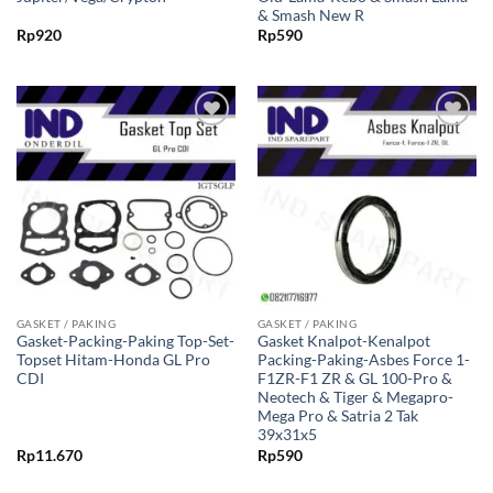
& Smash New R
Rp
920
Rp
590
Tambahkan
Tambahkan
ke Wishlist
ke Wishlist
GASKET / PAKING
GASKET / PAKING
Gasket-Packing-Paking Top-Set-
Gasket Knalpot-Kenalpot
Topset Hitam-Honda GL Pro
Packing-Paking-Asbes Force 1-
CDI
F1ZR-F1 ZR & GL 100-Pro &
Neotech & Tiger & Megapro-
Mega Pro & Satria 2 Tak
39x31x5
Rp
11.670
Rp
590