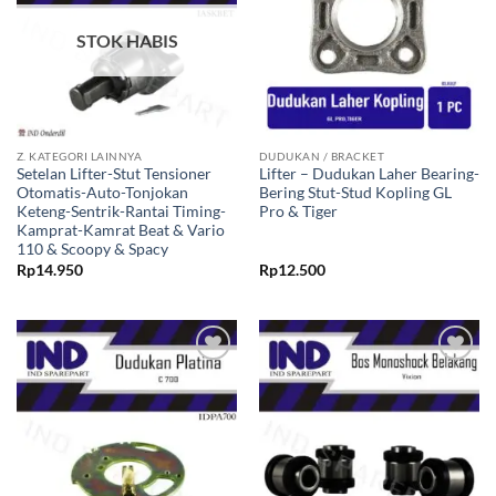
STOK HABIS
Z. KATEGORI LAINNYA
DUDUKAN / BRACKET
Setelan Lifter-Stut Tensioner
Lifter – Dudukan Laher Bearing-
Otomatis-Auto-Tonjokan
Bering Stut-Stud Kopling GL
Keteng-Sentrik-Rantai Timing-
Pro & Tiger
Kamprat-Kamrat Beat & Vario
110 & Scoopy & Spacy
Rp
14.950
Rp
12.500
Tambahkan
Tambahkan
ke Wishlist
ke Wishlist