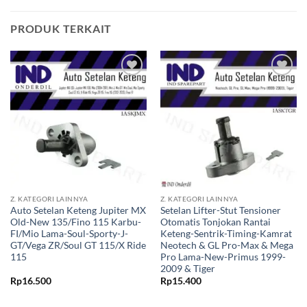
PRODUK TERKAIT
Tambahkan
Tambahkan
ke Wishlist
ke Wishlist
Z. KATEGORI LAINNYA
Z. KATEGORI LAINNYA
Auto Setelan Keteng Jupiter MX
Setelan Lifter-Stut Tensioner
Old-New 135/Fino 115 Karbu-
Otomatis Tonjokan Rantai
FI/Mio Lama-Soul-Sporty-J-
Keteng-Sentrik-Timing-Kamrat
GT/Vega ZR/Soul GT 115/X Ride
Neotech & GL Pro-Max & Mega
115
Pro Lama-New-Primus 1999-
2009 & Tiger
Rp
16.500
Rp
15.400