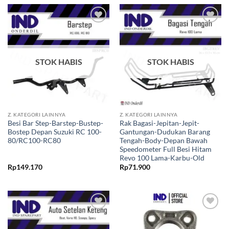
Tambahkan
Tambahkan
ke Wishlist
ke Wishlist
STOK HABIS
STOK HABIS
Z. KATEGORI LAINNYA
Z. KATEGORI LAINNYA
Besi Bar Step-Barstep-Bustep-
Rak Bagasi-Jepitan-Jepit-
Bostep Depan Suzuki RC 100-
Gantungan-Dudukan Barang
80/RC100-RC80
Tengah-Body-Depan Bawah
Speedometer Full Besi Hitam
Revo 100 Lama-Karbu-Old
Rp
149.170
Rp
71.900
Tambahkan
Tambahkan
ke Wishlist
ke Wishlist