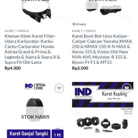
KARET / ORING
KARET / ORING
Kleman-Klem Karet Filter-
Karet Boot-Bot-Usus Kaliper-
Udara Karburator-Karbu-
Caliper Cakram Yamaha XMAX
Carbu-Carburator Honda
250 & NMAX 150-X-N MAX &
Astrea Grand & Prima &
Aerox 155 & Vixion Old-New
Legenda & Supra & Supra X &
NVA-NVL-Movistar-R 155 &
Supra Fit Old-Lama
Byson-FI-F1 & MT15
Rp
4.300
Rp
2.500
Tambahkan
Tambahkan
ke Wishlist
ke Wishlist
STOK HABIS