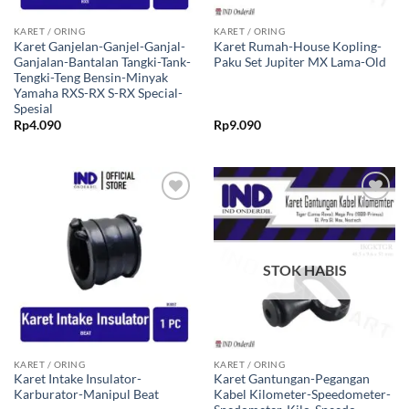
KARET / ORING
KARET / ORING
Karet Ganjelan-Ganjel-Ganjal-
Karet Rumah-House Kopling-
Ganjalan-Bantalan Tangki-Tank-
Paku Set Jupiter MX Lama-Old
Tengki-Teng Bensin-Minyak
Yamaha RXS-RX S-RX Special-
Spesial
Rp
4.090
Rp
9.090
Tambahkan
Tambahkan
ke Wishlist
ke Wishlist
STOK HABIS
KARET / ORING
KARET / ORING
Karet Intake Insulator-
Karet Gantungan-Pegangan
Karburator-Manipul Beat
Kabel Kilometer-Speedometer-