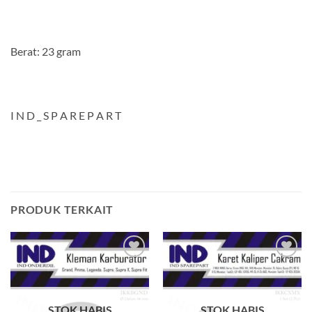
Berat: 23 gram
I N D _ S P A R E P A R T
PRODUK TERKAIT
Tambahkan
Tambahkan
ke Wishlist
ke Wishlist
STOK HABIS
STOK HABIS