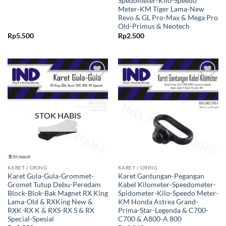
Spedometer-Kilo-Speedo
Meter-KM Tiger Lama-New
Revo & GL Pro-Max & Mega Pro
Old-Primus & Neotech
Rp
5.500
Rp
2.500
Tambahkan
Tambahkan
ke Wishlist
ke Wishlist
STOK HABIS
KARET / ORING
KARET / ORING
Karet Gula-Gula-Grommet-
Karet Gantungan-Pegangan
Gromet Tutup Debu-Peredam
Kabel Kilometer-Speedometer-
Block-Blok-Bak Magnet RX King
Spidometer-Kilo-Speedo Meter-
Lama-Old & RXKing New &
KM Honda Astrea Grand-
RXK-RX K & RXS-RX S & RX
Prima-Star-Legenda & C700-
Special-Spesial
C700 & A800-A 800