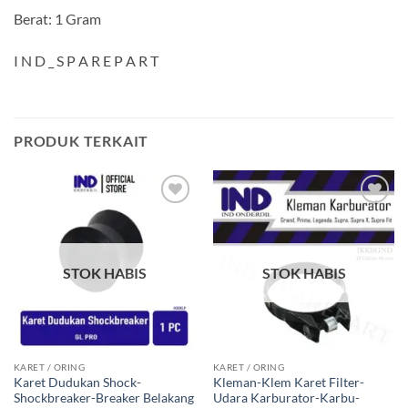
Berat: 1 Gram
I N D _ S P A R E P A R T
PRODUK TERKAIT
Tambahkan
Tambahkan
ke Wishlist
ke Wishlist
STOK HABIS
STOK HABIS
KARET / ORING
KARET / ORING
Karet Dudukan Shock-
Kleman-Klem Karet Filter-
Shockbreaker-Breaker Belakang
Udara Karburator-Karbu-