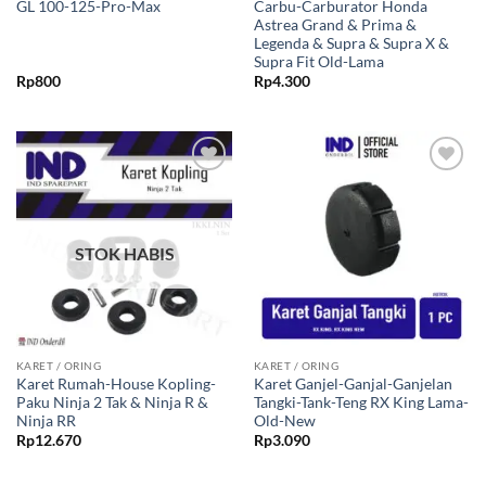
GL 100-125-Pro-Max
Carbu-Carburator Honda
Astrea Grand & Prima &
Legenda & Supra & Supra X &
Supra Fit Old-Lama
Rp
800
Rp
4.300
Tambahkan
Tambahkan
ke Wishlist
ke Wishlist
STOK HABIS
KARET / ORING
KARET / ORING
Karet Rumah-House Kopling-
Karet Ganjel-Ganjal-Ganjelan
Paku Ninja 2 Tak & Ninja R &
Tangki-Tank-Teng RX King Lama-
Ninja RR
Old-New
Rp
12.670
Rp
3.090