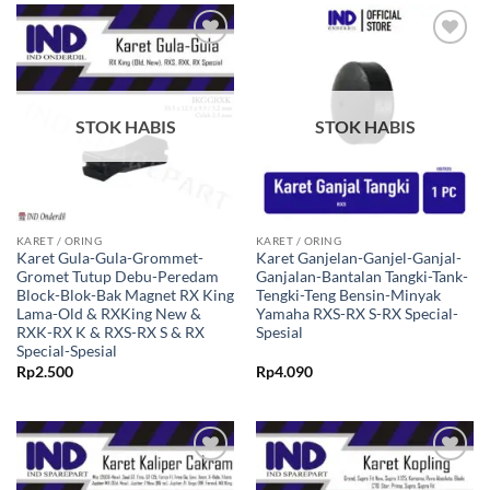
Tambahkan
Tambahkan
ke Wishlist
ke Wishlist
STOK HABIS
STOK HABIS
KARET / ORING
KARET / ORING
Karet Gula-Gula-Grommet-
Karet Ganjelan-Ganjel-Ganjal-
Gromet Tutup Debu-Peredam
Ganjalan-Bantalan Tangki-Tank-
Block-Blok-Bak Magnet RX King
Tengki-Teng Bensin-Minyak
Lama-Old & RXKing New &
Yamaha RXS-RX S-RX Special-
RXK-RX K & RXS-RX S & RX
Spesial
Special-Spesial
Rp
2.500
Rp
4.090
Tambahkan
Tambahkan