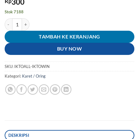
300
Rp
Stok 7188
Kuantitas Karet-Seal-Sil Oring-O Ring Tutup Oli Sonic & Verza & 
TAMBAH KE KERANJANG
BUY NOW
SKU:
IKTOALL-IKTOWIN
Kategori:
Karet / Oring
DESKRIPSI