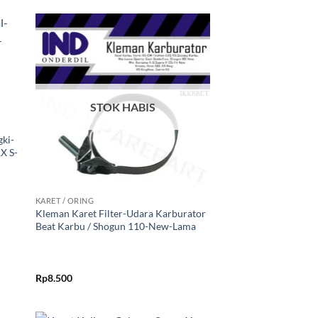
kan
Tambahkan
ist
ke Wishlist
STOK HABIS
gki-
X S-
+
KARET / ORING
Kleman Karet Filter-Udara Karburator
Beat Karbu / Shogun 110-New-Lama
Rp
8.500