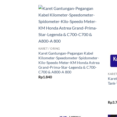
Tambahkan
ke Wishlist
+
KARET / ORING
Karet Gantungan-Pegangan Kabel
Kilometer-Speedometer-Spidometer-
Kilo-Speedo Meter-KM Honda Astrea
+
Grand-Prima-Star-Legenda & C700-
C700 & A800-A 800
KARET
Rp
1.840
Karet
Tank
Rp
3.