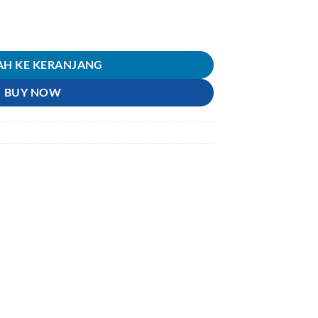
-Cover As Shockbreaker-Shokbreaker-Sokbreker-Shock-Sok-Shok Brea
H KE KERANJANG
BUY NOW