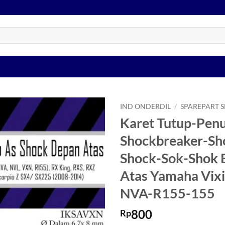
IND ONDERDIL
/
SPAREPART 
Karet Tutup-Pen
Tambahkan
Shockbreaker-Sh
ke Wishlist
Shock-Sok-Shok 
Atas Yamaha Vix
NVA-R155-155
800
Rp