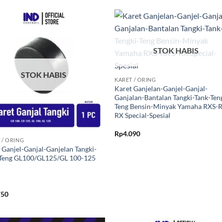
Tambahkan
Tambah
ke Wishlist
ke Wishl
STOK HABIS
+
STOK HABIS
KARET / ORING
Karet Ganjelan-Ganjel-Ganjal-
Ganjalan-Bantalan Tangki-Tank-Ten
Teng Bensin-Minyak Yamaha RXS-R
RX Special-Spesial
Rp
4.090
 / ORING
 Ganjel-Ganjal-Ganjelan Tangki-
-Teng GL100/GL125/GL 100-125
750