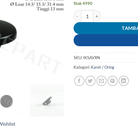
Stok 4990
Kuantitas Karet Tutup-Penutup
TAMBA
SKU:
IKSAVXN
Kategori:
Karet / Oring
ishlist