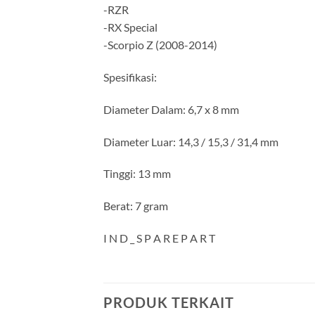
-RZR
-RX Special
-Scorpio Z (2008-2014)
Spesifikasi:
Diameter Dalam: 6,7 x 8 mm
Diameter Luar: 14,3 / 15,3 / 31,4 mm
Tinggi: 13 mm
Berat: 7 gram
I N D _ S P A R E P A R T
PRODUK TERKAIT