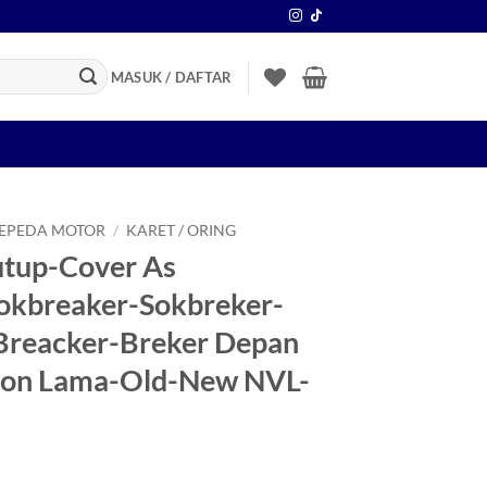
MASUK / DAFTAR
SEPEDA MOTOR
/
KARET / ORING
utup-Cover As
okbreaker-Sokbreker-
Breacker-Breker Depan
ion Lama-Old-New NVL-