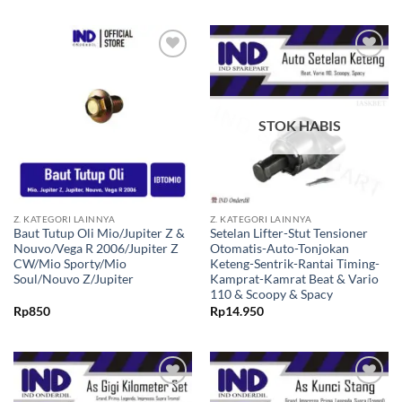
Tambahkan
Tambahkan
ke Wishlist
ke Wishlist
STOK HABIS
Z. KATEGORI LAINNYA
Z. KATEGORI LAINNYA
Baut Tutup Oli Mio/Jupiter Z &
Setelan Lifter-Stut Tensioner
Nouvo/Vega R 2006/Jupiter Z
Otomatis-Auto-Tonjokan
CW/Mio Sporty/Mio
Keteng-Sentrik-Rantai Timing-
Soul/Nouvo Z/Jupiter
Kamprat-Kamrat Beat & Vario
110 & Scoopy & Spacy
Rp
850
Rp
14.950
Tambahkan
Tambahkan