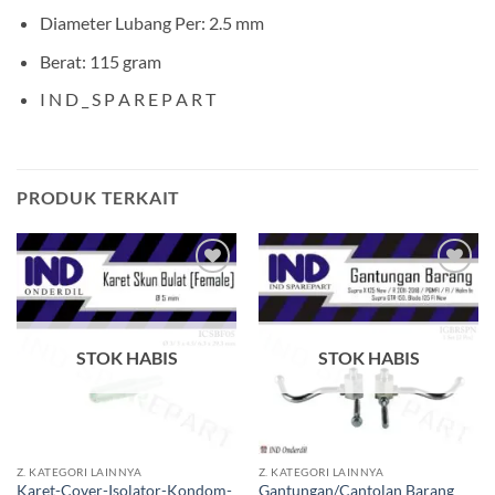
Diameter Lubang Per: 2.5 mm
Berat: 115 gram
I N D _ S P A R E P A R T
PRODUK TERKAIT
Tambahkan
Tambahkan
ke Wishlist
ke Wishlist
STOK HABIS
STOK HABIS
Z. KATEGORI LAINNYA
Z. KATEGORI LAINNYA
Karet-Cover-Isolator-Kondom-
Gantungan/Cantolan Barang