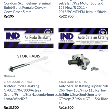
Condom Skun-Sekun-Terminal
Set/2 Biji/Pcs Motor Supra X
Bulet-Bulat Female-Cewek-
125 New/R 2011 –
Cewe Besar 5 mm
2018/PGMFI/FI/Helm In/Blade
Rp
195
Rp
22.900
Tambahkan
Tambahkan
ke Wishlist
ke Wishlist
STOK HABIS
Z. KATEGORI LAINNYA
Z. KATEGORI LAINNYA
As/Mur Roda Belakang
Auto Setelan Keteng Jupiter MX
C700/C70/C800/Astrea
Old-New 135/Fino 115 Karbu-
Grand/Prima/Star/Legenda/Impressa/Supra/Fit
FI/Mio Lama-Soul-Sporty-J-
Lama/Win/RXS
GT/Vega ZR/Soul GT 115/X Ride
115
Rp
10.500
Rp
16.500