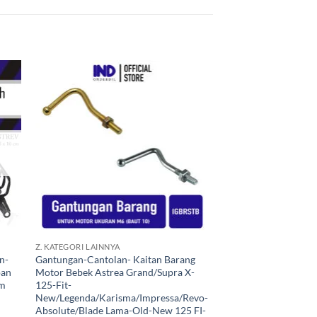
kan
Tambahkan
ist
ke Wishlist
+
Z. KATEGORI LAINNYA
n-
Gantungan-Cantolan- Kaitan Barang
pan
Motor Bebek Astrea Grand/Supra X-
am
125-Fit-
New/Legenda/Karisma/Impressa/Revo-
Absolute/Blade Lama-Old-New 125 FI-