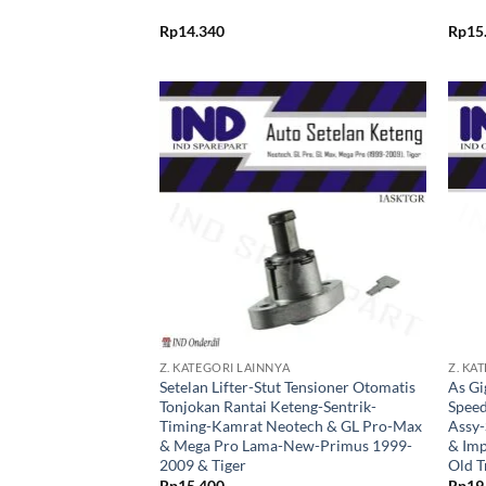
Rp
14.340
Rp
15
Tambahkan
ke Wishlist
+
+
Z. KATEGORI LAINNYA
Z. KA
Setelan Lifter-Stut Tensioner Otomatis
As Gi
Tonjokan Rantai Keteng-Sentrik-
Spee
Timing-Kamrat Neotech & GL Pro-Max
Assy-
& Mega Pro Lama-New-Primus 1999-
& Imp
2009 & Tiger
Old 
Rp
15.400
Rp
19