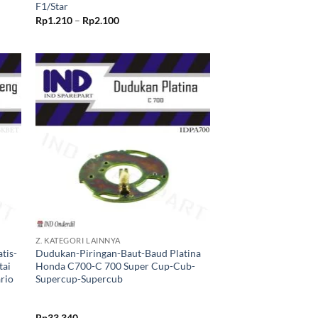
F1/Star
Rentang
Rp
1.210
–
Rp
2.100
harga:
Rp1.210
hingga
Rp2.100
kan
Tambahkan
ist
ke Wishlist
+
Z. KATEGORI LAINNYA
tis-
Dudukan-Piringan-Baut-Baud Platina
tai
Honda C700-C 700 Super Cup-Cub-
rio
Supercup-Supercub
Rp
33.340