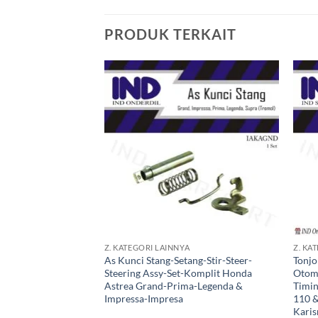
PRODUK TERKAIT
Tambahkan
ke Wishlist
+
+
Z. KATEGORI LAINNYA
Z. KA
As Kunci Stang-Setang-Stir-Steer-
Tonjo
Steering Assy-Set-Komplit Honda
Otoma
Astrea Grand-Prima-Legenda &
Timin
Impressa-Impresa
110 &
Kari