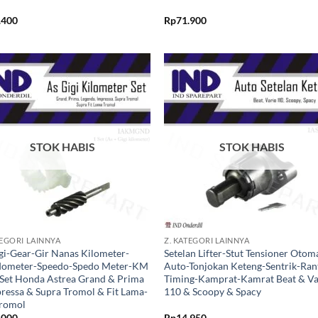
.400
Rp
71.900
Tambahkan
Tambah
ke Wishlist
ke Wishl
STOK HABIS
STOK HABIS
+
TEGORI LAINNYA
Z. KATEGORI LAINNYA
gi-Gear-Gir Nanas Kilometer-
Setelan Lifter-Stut Tensioner Otoma
dometer-Speedo-Spedo Meter-KM
Auto-Tonjokan Keteng-Sentrik-Ran
Set Honda Astrea Grand & Prima
Timing-Kamprat-Kamrat Beat & Va
ressa & Supra Tromol & Fit Lama-
110 & Scoopy & Spacy
Tromol
.000
Rp
14.950