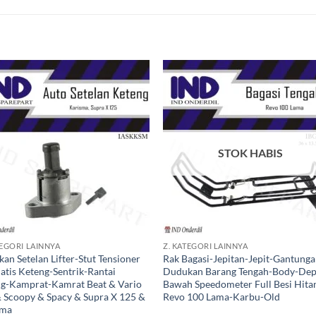
Tambahkan
Tambah
ke Wishlist
ke Wishl
STOK HABIS
+
TEGORI LAINNYA
Z. KATEGORI LAINNYA
kan Setelan Lifter-Stut Tensioner
Rak Bagasi-Jepitan-Jepit-Gantunga
tis Keteng-Sentrik-Rantai
Dudukan Barang Tengah-Body-De
g-Kamprat-Kamrat Beat & Vario
Bawah Speedometer Full Besi Hit
 Scoopy & Spacy & Supra X 125 &
Revo 100 Lama-Karbu-Old
sma