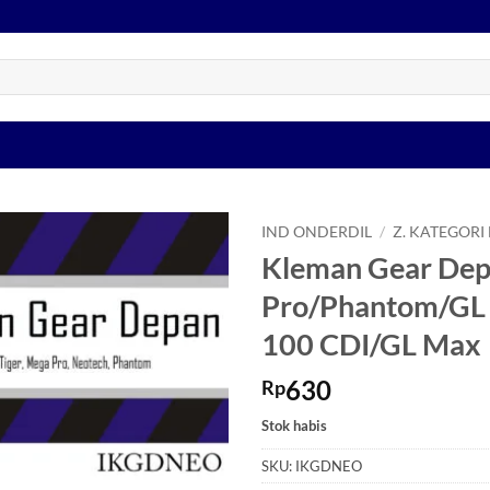
IND ONDERDIL
/
Z. KATEGORI
Kleman Gear Dep
Tambahkan
Pro/Phantom/GL
ke Wishlist
100 CDI/GL Max
630
Rp
Stok habis
SKU:
IKGDNEO